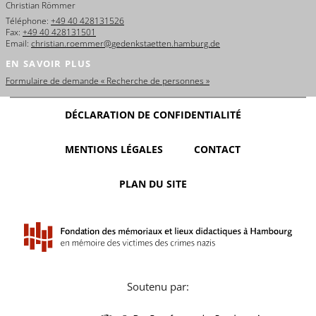
Christian Römmer
Téléphone:
+49 40 428131526
Fax:
+49 40 428131501
Email:
christian.roemmer@gedenkstaetten.hamburg.de
EN SAVOIR PLUS
Formulaire de demande « Recherche de personnes »
DÉCLARATION DE CONFIDENTIALITÉ
MENTIONS LÉGALES
CONTACT
PLAN DU SITE
Soutenu par: