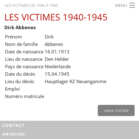
LES VICTIMES DE 1940 À 1945
MENU
LES VICTIMES 1940-1945
ACCUEIL
Dirk Abbenes
ACTUALITÉS
Prénom
Dirk
EXPOSITIONS
Nom de famille
Abbenes
Date de naissance
16.01.1913
HISTORIQUE
Lieu de naissance
Den Helder
Pays de naissance
Niederlande
FORMATION
Date du décès
15.04.1945
RECHERCHE
Lieu du décès
Hauptlager KZ Neuengamme
Emploi
SERVICE
Numéro matricule
Français
retour à la liste
CONTACT
ARCHIVES