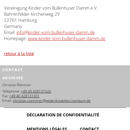
Vereinigung Kinder vom Bullenhuser Damm e.V.
Bahrenfelder Kirchenweg 29
22761 Hamburg
Germany
Email:
info@kinder-vom-bullenhuser-damm.de
Homepage:
www.kinder-vom-bullenhuser-damm.de
retour à la liste
CONTACT
ARCHIVES
Christian Römmer
Téléphone:
+49 40 428131526
Fax:
+49 40 428131501
Email:
christian.roemmer@gedenkstaetten.hamburg.de
DÉCLARATION DE CONFIDENTIALITÉ
MENTIONS LÉGALES
CONTACT