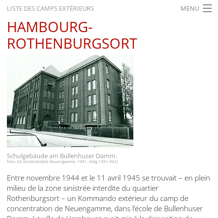
LISTE DES CAMPS EXTÉRIEURS
MENU
HAMBOURG-
ACCUEIL
ROTHENBURGSORT
ACTUALITÉS
EXPOSITIONS
HISTORIQUE
FORMATION
RECHERCHE
SERVICE
Schulgebäude am Bullenhuser Damm.
Foto: KZ-Gedenkstätte Neuengamme, 1981. (ANg 1981-962)
Français
Entre novembre 1944 et le 11 avril 1945 se trouvait – en plein
milieu de la zone sinistrée interdite du quartier
Rothenburgsort – un Kommando extérieur du camp de
concentration de Neuengamme, dans l’école de Bullenhuser