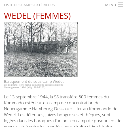
LISTE DES CAMPS EXTÉRIEURS
MENU
WEDEL (FEMMES)
ACCUEIL
ACTUALITÉS
EXPOSITIONS
HISTORIQUE
FORMATION
RECHERCHE
Baraquement du sous-camp Wedel.
SERVICE
Crédit photo: le mémorial du camp de concentration de
Neuengamme, 1986. (ANg 1986-7202)
Le 13 septembre 1944, la SS transfère 500 femmes du
Français
Kommado extérieur du camp de concentration de
Neuengamme Hambourg-Dessauer Ufer au Kommando de
Wedel. Les détenues, Juives hongroises et thèques, sont
logées dans les baraques d’un ancien camp de prisonniers de
guerre, situé entre les rues Rissener Straße et Feldstraße.