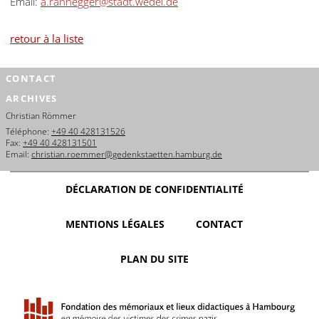
Email:
a.rannegger@stadt.wedel.de
retour à la liste
CONTACT
ARCHIVES
Christian Römmer
Téléphone:
+49 40 428131526
Fax:
+49 40 428131501
Email:
christian.roemmer@gedenkstaetten.hamburg.de
DÉCLARATION DE CONFIDENTIALITÉ
MENTIONS LÉGALES
CONTACT
PLAN DU SITE