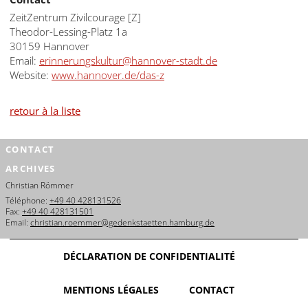
ZeitZentrum Zivilcourage [Z]
Theodor-Lessing-Platz 1a
30159 Hannover
Email:
erinnerungskultur@hannover-stadt.de
Website:
www.hannover.de/das-z
retour à la liste
CONTACT
ARCHIVES
Christian Römmer
Téléphone:
+49 40 428131526
Fax:
+49 40 428131501
Email:
christian.roemmer@gedenkstaetten.hamburg.de
DÉCLARATION DE CONFIDENTIALITÉ
MENTIONS LÉGALES
CONTACT