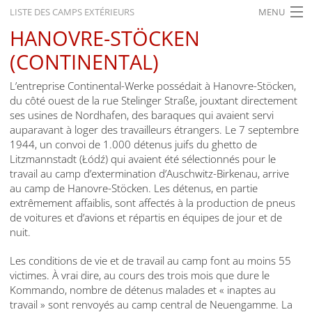
LISTE DES CAMPS EXTÉRIEURS
MENU
HANOVRE-STÖCKEN
ACCUEIL
(CONTINENTAL)
ACTUALITÉS
L’entreprise Continental-Werke possédait à Hanovre-Stöcken,
EXPOSITIONS
du côté ouest de la rue Stelinger Straße, jouxtant directement
ses usines de Nordhafen, des baraques qui avaient servi
HISTORIQUE
auparavant à loger des travailleurs étrangers. Le 7 septembre
1944, un convoi de 1.000 détenus juifs du ghetto de
FORMATION
Litzmannstadt (Łódź) qui avaient été sélectionnés pour le
travail au camp d’extermination d’Auschwitz-Birkenau, arrive
RECHERCHE
au camp de Hanovre-Stöcken. Les détenus, en partie
extrêmement affaiblis, sont affectés à la production de pneus
SERVICE
de voitures et d’avions et répartis en équipes de jour et de
nuit.
Français
Les conditions de vie et de travail au camp font au moins 55
victimes. À vrai dire, au cours des trois mois que dure le
Kommando, nombre de détenus malades et « inaptes au
travail » sont renvoyés au camp central de Neuengamme. La