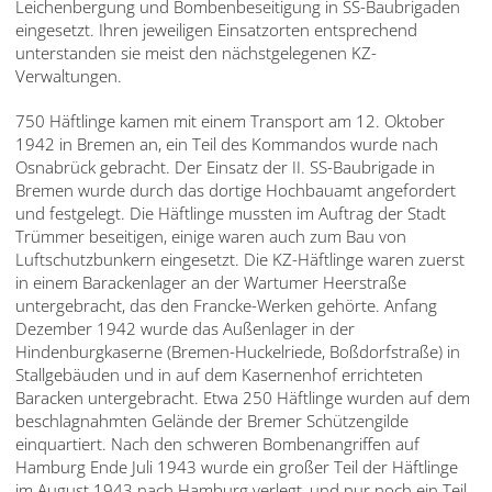
Leichenbergung und Bombenbeseitigung in SS-Baubrigaden
eingesetzt. Ihren jeweiligen Einsatzorten entsprechend
unterstanden sie meist den nächstgelegenen KZ-
Verwaltungen.
750 Häftlinge kamen mit einem Transport am 12. Oktober
1942 in Bremen an, ein Teil des Kommandos wurde nach
Osnabrück gebracht. Der Einsatz der II. SS-Baubrigade in
Bremen wurde durch das dortige Hochbauamt angefordert
und festgelegt. Die Häftlinge mussten im Auftrag der Stadt
Trümmer beseitigen, einige waren auch zum Bau von
Luftschutzbunkern eingesetzt. Die KZ-Häftlinge waren zuerst
in einem Barackenlager an der Wartumer Heerstraße
untergebracht, das den Francke-Werken gehörte. Anfang
Dezember 1942 wurde das Außenlager in der
Hindenburgkaserne (Bremen-Huckelriede, Boßdorfstraße) in
Stallgebäuden und in auf dem Kasernenhof errichteten
Baracken untergebracht. Etwa 250 Häftlinge wurden auf dem
beschlagnahmten Gelände der Bremer Schützengilde
einquartiert. Nach den schweren Bombenangriffen auf
Hamburg Ende Juli 1943 wurde ein großer Teil der Häftlinge
im August 1943 nach Hamburg verlegt, und nur noch ein Teil