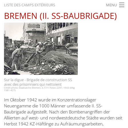
LISTE DES CAMPS EXTÉRIEURS
MENU
BREMEN (II. SS-BAUBRIGADE)
ACCUEIL
ACTUALITÉS
EXPOSITIONS
HISTORIQUE
FORMATION
RECHERCHE
Sur la digue - Brigade de construction SS
avec des prisonniers qui nettoient
SERVICE
Crédit photo: Staatsarchiv Bremen, 4,77/1-Fotos-2397, 1943 (ANg
1981-427)
Français
Im Oktober 1942 wurde im Konzentrationslager
Neuengamme die 1000 Männer umfassende II. SS-
Baubrigade aufgestellt. Nach den Bombenangriffen der
Alliierten auf west- und nordwestdeutsche Städte wurden seit
Herbst 1942 KZ-Häftlinge zu Aufräumungsarbeiten,