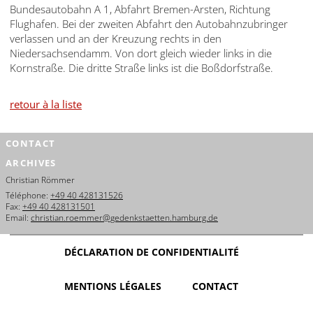
Bundesautobahn A 1, Abfahrt Bremen-Arsten, Richtung
Flughafen. Bei der zweiten Abfahrt den Autobahnzubringer
verlassen und an der Kreuzung rechts in den
Niedersachsendamm. Von dort gleich wieder links in die
Kornstraße. Die dritte Straße links ist die Boßdorfstraße.
retour à la liste
CONTACT
ARCHIVES
Christian Römmer
Téléphone:
+49 40 428131526
Fax:
+49 40 428131501
Email:
christian.roemmer@gedenkstaetten.hamburg.de
DÉCLARATION DE CONFIDENTIALITÉ
MENTIONS LÉGALES
CONTACT