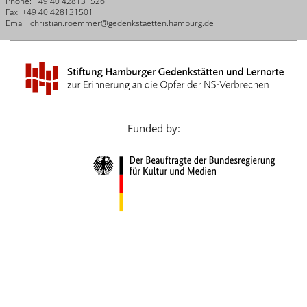
Phone:
+49 40 428131526
Français
Fax:
+49 40 428131501
Email:
christian.roemmer@gedenkstaetten.hamburg.de
Dansk
Español
Italiano
Nederlands
Funded by:
Polski
Português
Türkçe
Yкраїнський
Русский
עברית