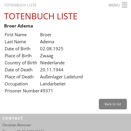
TOTENBUCH LISTE
MENU
TOTENBUCH LISTE
STARTSEITE
Broer Adema
AUSSTELLUNGEN
First Name
Broer
GESCHICHTE
Last Name
Adema
Date of Birth
02.08.1925
BILDUNG
Place of Birth
Zwaag
Country of Birth
Niederlande
FORSCHUNG
Date of Death
20.11.1944
SERVICE
Place of Death
Außenlager Ladelund
Occupation
Landarbeiter
Back
Leichte Sprache
Gebärdensprache
Leichte Sprache
Prisoner Number
49371
Leichte
Sprache
Back to list
Deutsch
CONTACT
English
Christian Römmer