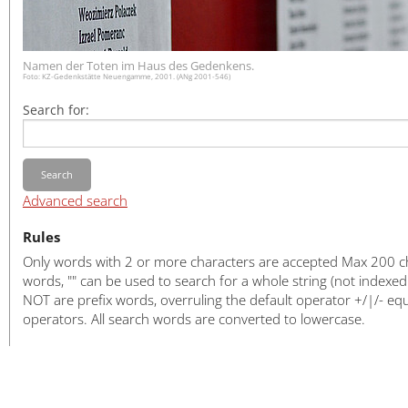
日本語
Namen der Toten im Haus des Gedenkens.
Foto: KZ-Gedenkstätte Neuengamme, 2001. (ANg 2001-546)
Search for:
Search
Advanced search
Rules
Only words with 2 or more characters are accepted Max 200 cha
words, "" can be used to search for a whole string (not index
NOT are prefix words, overruling the default operator +/|/- e
operators. All search words are converted to lowercase.