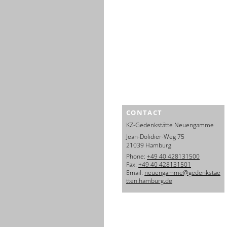
CONTACT
KZ-Gedenkstätte Neuengamme
Jean-Dolidier-Weg 75
21039 Hamburg
Phone:
+49 40 428131500
Fax:
+49 40 428131501
Email:
neuengamme@gedenkstae
tten.hamburg.de