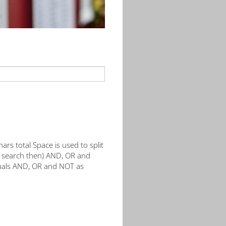
rs total Space is used to split
ed search then) AND, OR and
quals AND, OR and NOT as