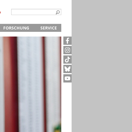
e
FORSCHUNG
SERVICE
Kontakt
5
Archivanfrage
Kurze Information
te
Anfahrt