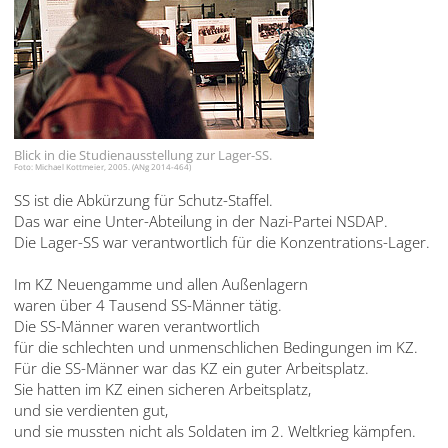
Français
Dansk
Español
Italiano
Blick in die Studienausstellung zur Lager-SS.
Foto: Michael Kottmeier, 2005. (ANg 2014-464)
Nederlands
SS ist die Abkürzung für Schutz-Staffel.
Polski
Das war eine Unter-Abteilung in der Nazi-Partei NSDAP.
Die Lager-SS war verantwortlich für die Konzentrations-Lager.
Português
Im KZ Neuengamme und allen Außenlagern
Türkçe
waren über 4 Tausend SS-Männer tätig.
Die SS-Männer waren verantwortlich
Yкраїнський
für die schlechten und unmenschlichen Bedingungen im KZ.
Für die SS-Männer war das KZ ein guter Arbeitsplatz.
Русский
Sie hatten im KZ einen sicheren Arbeitsplatz,
und sie verdienten gut,
עברית
und sie mussten nicht als Soldaten im 2. Weltkrieg kämpfen.