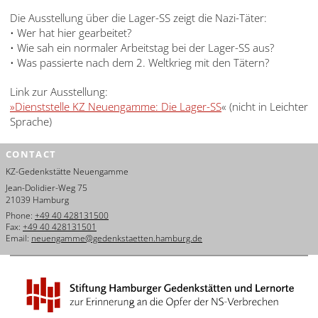
العربية
Die Ausstellung über die Lager-SS zeigt die Nazi-Täter:
• Wer hat hier gearbeitet?
日
• Wie sah ein normaler Arbeitstag bei der Lager-SS aus?
本
• Was passierte nach dem 2. Weltkrieg mit den Tätern?
語
Link zur Ausstellung:
»Dienststelle KZ Neuengamme: Die Lager-SS
« (nicht in Leichter
Sprache)
CONTACT
KZ-Gedenkstätte Neuengamme
Jean-Dolidier-Weg 75
21039 Hamburg
Phone:
+49 40 428131500
Fax:
+49 40 428131501
Email:
neuengamme@gedenkstaetten.hamburg.de