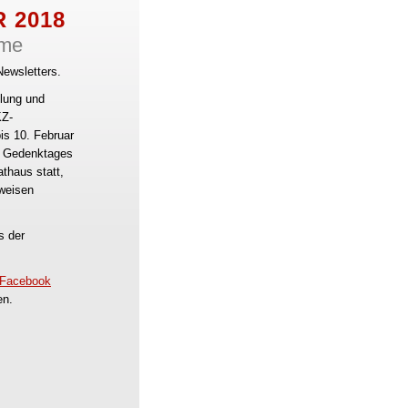
 2018
mme
Newsletters.
llung und
KZ-
is 10. Februar
es Gedenktages
thaus statt,
nweisen
s der
Facebook
ten.