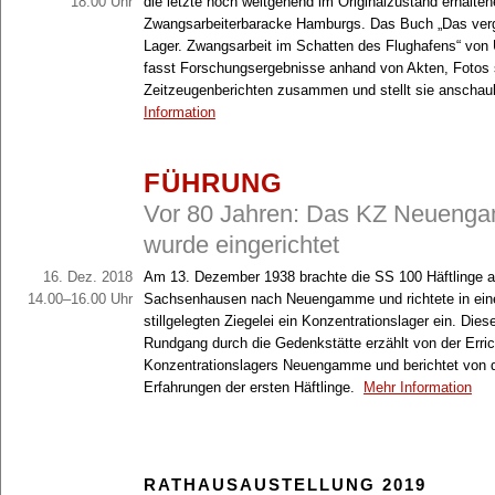
18.00 Uhr
die letzte noch weitgehend im Originalzustand erhalten
Zwangsarbeiterbaracke Hamburgs. Das Buch „Das ve
Lager. Zwangsarbeit im Schatten des Flughafens“ von
fasst Forschungsergebnisse anhand von Akten, Fotos
Zeitzeugenberichten zusammen und stellt sie anschaul
Information
FÜHRUNG
Vor 80 Jahren: Das KZ Neueng
wurde eingerichtet
16. Dez. 2018
Am 13. Dezember 1938 brachte die SS 100 Häftlinge
14.00–16.00 Uhr
Sachsenhausen nach Neuengamme und richtete in ein
stillgelegten Ziegelei ein Konzentrationslager ein. Diese
Rundgang durch die Gedenkstätte erzählt von der Erri
Konzentrationslagers Neuengamme und berichtet von 
Erfahrungen der ersten Häftlinge.
Mehr Information
RATHAUSAUSTELLUNG 2019