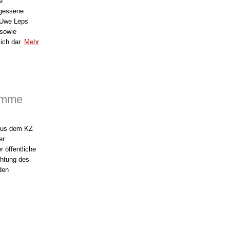
e
rgessene
 Uwe Leps
 sowie
ich dar.
Mehr
amme
 aus dem KZ
er
r öffentliche
chtung des
den