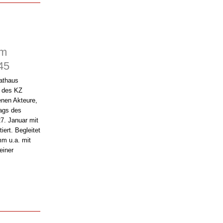
im
45
athaus
n des KZ
nen Akteure,
Tags des
7. Januar mit
ert. Begleitet
mm u.a. mit
einer