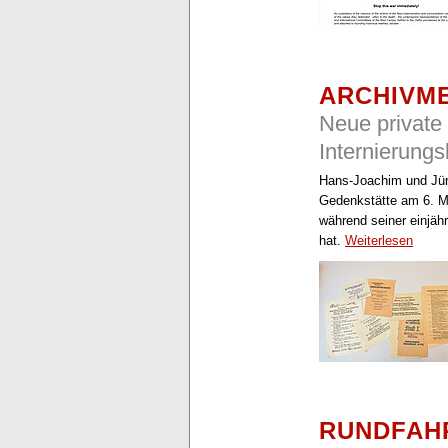
ARCHIVM
Neue privat
Internierungs
Hans-Joachim und Jür
Gedenkstätte am 6. Mä
während seiner einjäh
hat.
Weiterlesen
RUNDFAH