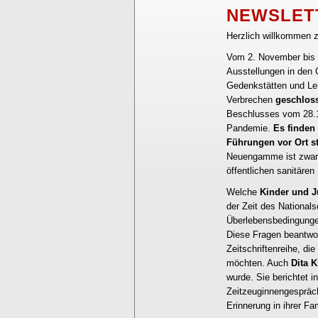
NEWSLET
Herzlich willkommen 
Vom 2. November bis 
Ausstellungen in den 
Gedenkstätten und Ler
Verbrechen
geschlos
Beschlusses vom 28.
Pandemie.
Es finden
Führungen vor Ort st
Neuengamme ist zwar 
öffentlichen sanitäre
Welche
Kinder und J
der Zeit des Nationals
Überlebensbedingunge
Diese Fragen beantwor
Zeitschriftenreihe, di
möchten. Auch
Dita 
wurde. Sie berichtet i
Zeitzeuginnengespräch
Erinnerung in ihrer Fam