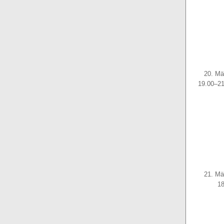
20. Mä
19.00–21
21. Mä
18