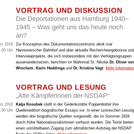
VORTRAG UND DISKUSSION
Die Deportationen aus Hamburg 1940–
1945 – Was geht uns das heute noch
an?
rz 2018
Zur Konzeption des Dokumentationszentrums
denk.mal
.00 Uhr
Hannoverscher Bahnhof
und über aktuelle Rechercheergebnisse un
Interviewprojekte, die sich insbesondere mit den Verfolgtengruppen
auseinandersetzen, berichten im Mahnmal St. Nikolai
Dr. Oliver vo
Wrochem
,
Karin Heddinga
und
Dr. Kristina Vagt
.
Mehr Informatio
VORTRAG UND LESUNG
„Alte Kämpferinnen der NSDAP“
rz 2018
Katja Kosubek
stellt in der Gedenkstätte Poppenbüttel ihre
.00 Uhr
Quellenedition biografischer Essays vor. In einer szenischen Lesun
werden drei biografische Quellen vorgestellt, die im Sommer 1934
durch frühe Nationalsozialistinnen verfasst wurden. Die Texte bieten
einen unmittelbaren Zugang zum allmählichen Aufstieg der NSDAP