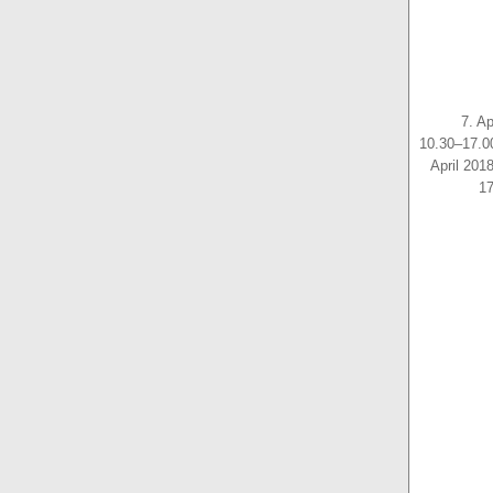
7. Ap
10.30–17.0
April 201
17