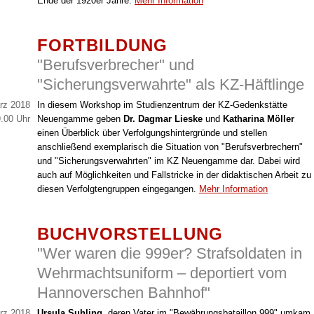
Ende der 1920er Jahre.
Mehr Information
FORTBILDUNG
"Berufsverbrecher" und
"Sicherungsverwahrte" als KZ-Häftlinge
rz 2018
In diesem Workshop im Studienzentrum der KZ-Gedenkstätte
.00 Uhr
Neuengamme geben
Dr. Dagmar Lieske
und
Katharina Möller
einen Überblick über Verfolgungshintergründe und stellen
anschließend exemplarisch die Situation von "Berufsverbrechern"
und "Sicherungsverwahrten" im KZ Neuengamme dar. Dabei wird
auch auf Möglichkeiten und Fallstricke in der didaktischen Arbeit zu
diesen Verfolgtengruppen eingegangen.
Mehr Information
BUCHVORSTELLUNG
"Wer waren die 999er? Strafsoldaten in
Wehrmachtsuniform – deportiert vom
Hannoverschen Bahnhof"
rz 2018
Ursula Suhling
, deren Vater im "Bewährungsbataillon 999" umkam,