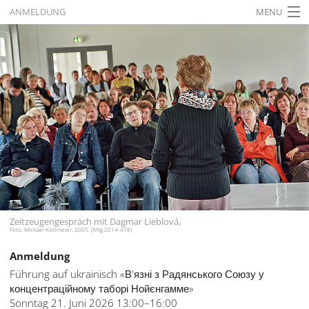
ANMELDUNG
MENU
STARTSEITE
AKTUELLES
AUSSTELLUNGEN
GESCHICHTE
BILDUNG
FORSCHUNG
SERVICE
Zeitzeugengespräch mit Dagmar Lieblová,
Foto: Michael Kottmeier, 2005. (ANg 2014-478)
Zurück
Deutsch
Gebärdensprache
Anmeldung
Deutsch
Führung auf ukrainisch «В'язні з Радянського Союзу у
Deutsch
концентраційному таборі Нойєнгамме»
Sonntag 21. Juni 2026 13:00–16:00