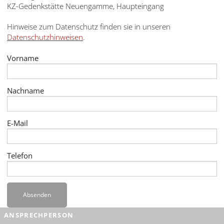
English
KZ-Gedenkstätte Neuengamme, Haupteingang
Français
Hinweise zum Datenschutz finden sie in unseren
Datenschutzhinweisen
.
Dansk
Vorname
Español
Italiano
Nachname
Nederlands
E-Mail
Polski
Português
Telefon
Türkçe
Yкраїнський
Absenden
Русский
ANSPRECHPERSON