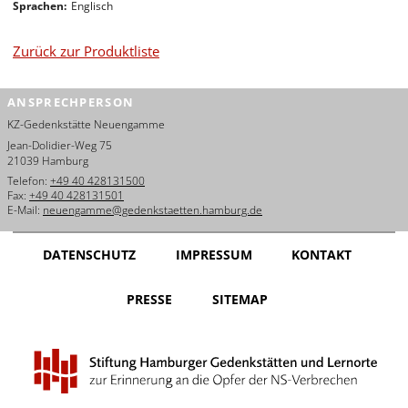
Sprachen
Englisch
English
Français
Zurück zur Produktliste
Dansk
ANSPRECHPERSON
Español
KZ-Gedenkstätte Neuengamme
Jean-Dolidier-Weg 75
Italiano
21039 Hamburg
Telefon:
+49 40 428131500
Fax:
+49 40 428131501
Nederlands
E-Mail:
neuengamme@gedenkstaetten.hamburg.de
Polski
DATENSCHUTZ
IMPRESSUM
KONTAKT
Português
PRESSE
SITEMAP
Türkçe
Yкраїнський
Русский