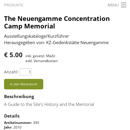
PRODUKTE
MENU
STARTSEITE
The Neuengamme Concentration
Camp Memorial
AKTUELLES
Ausstellungskataloge/Kurzführer
AUSSTELLUNGEN
Herausgegeben von: KZ-Gedenkstätte Neuengamme
GESCHICHTE
€ 5.00
inkl. gesetzl. MwSt
exkl. Versandkosten
BILDUNG
Anzahl:
FORSCHUNG
In den Warenkorb
SERVICE
Beschreibung
Zurück
Deutsch
Gebärdensprache
A Guide to the Site's History and the Memorial
Deutsch
Details
Deutsch
Artikelnummer
345
Jahr
2010