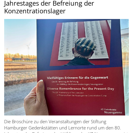
Jahrestages der Befreiung der
עברית
Konzentrationslager
العربية
日
本
語
Die Broschüre zu den Veranstaltungen der Stiftung
Hamburger Gedenkstätten und Lernorte rund um den 80.