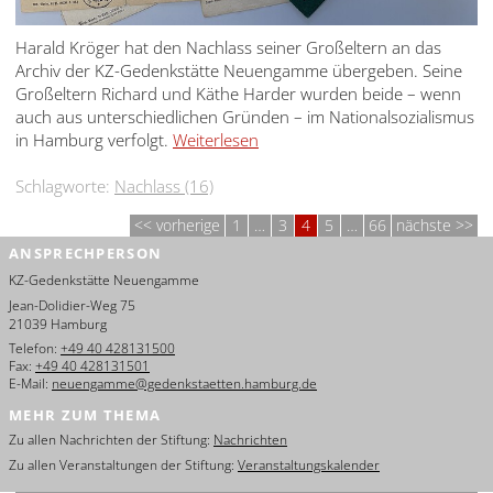
Harald Kröger hat den Nachlass seiner Großeltern an das
Archiv der KZ-Gedenkstätte Neuengamme übergeben. Seine
Großeltern Richard und Käthe Harder wurden beide – wenn
auch aus unterschiedlichen Gründen – im Nationalsozialismus
in Hamburg verfolgt.
Weiterlesen
Schlagworte:
Nachlass (16)
vorherige
1
…
3
4
5
…
66
nächste
ANSPRECHPERSON
KZ-Gedenkstätte Neuengamme
Jean-Dolidier-Weg 75
21039 Hamburg
Telefon:
+49 40 428131500
Fax:
+49 40 428131501
E-Mail:
neuengamme@gedenkstaetten.hamburg.de
MEHR ZUM THEMA
Zu allen Nachrichten der Stiftung:
Nachrichten
Zu allen Veranstaltungen der Stiftung:
Veranstaltungskalender