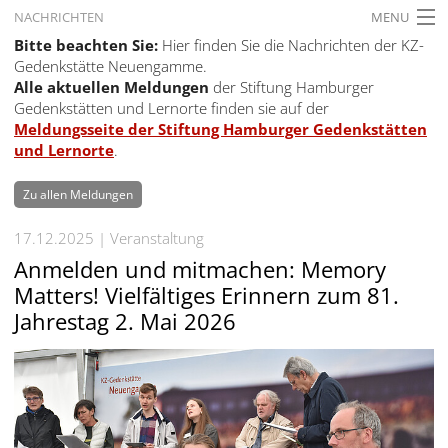
NACHRICHTEN
MENU
Bitte beachten Sie:
Hier finden Sie die Nachrichten der KZ-
STARTSEITE
Gedenkstätte Neuengamme.
Alle aktuellen Meldungen
der Stiftung Hamburger
AKTUELLES
Gedenkstätten und Lernorte finden sie auf der
Meldungsseite der Stiftung Hamburger Gedenkstätten
AUSSTELLUNGEN
und Lernorte
.
GESCHICHTE
Zu allen Meldungen
BILDUNG
17.12.2025
Veranstaltung
FORSCHUNG
Anmelden und mitmachen: Memory
Matters! Vielfältiges Erinnern zum 81.
SERVICE
Jahrestag 2. Mai 2026
Zurück
Deutsch
Gebärdensprache
Deutsch
Deutsch