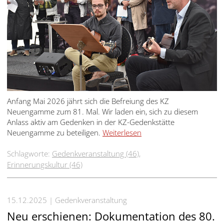
English
Français
Dansk
Español
Italiano
Anfang Mai 2026 jährt sich die Befreiung des KZ
Nederlands
Neuengamme zum 81. Mal. Wir laden ein, sich zu diesem
Anlass aktiv am Gedenken in der KZ-Gedenkstätte
Polski
Neuengamme zu beteiligen.
Weiterlesen
Português
Schlagworte:
Gedenkveranstaltung (46)
,
Erinnerungskultur (46)
Türkçe
Yкраїнський
15.12.2025
Gedenkveranstaltung
Русский
Neu erschienen: Dokumentation des 80.