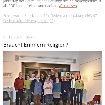
Jahrestag der Befreiung der Häftlinge des KZ Neuengamme ist
als PDF kostenfrei herunterladbar.
Weiterlesen
Schlagworte:
Publikation (11)
,
Gedenkveranstaltung (46)
,
KZ-
Gedenkstätte Neuengamme (32)
10.12.2025
Bericht
Braucht Erinnern Religion?