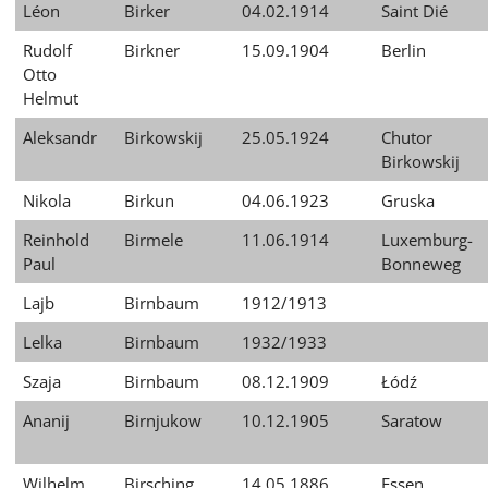
Léon
Birker
04.02.1914
Saint Dié
Rudolf
Birkner
15.09.1904
Berlin
Otto
Helmut
Aleksandr
Birkowskij
25.05.1924
Chutor
Birkowskij
Nikola
Birkun
04.06.1923
Gruska
Reinhold
Birmele
11.06.1914
Luxemburg-
Paul
Bonneweg
Lajb
Birnbaum
1912/1913
Lelka
Birnbaum
1932/1933
Szaja
Birnbaum
08.12.1909
Łódź
Ananij
Birnjukow
10.12.1905
Saratow
Wilhelm
Birsching
14.05.1886
Essen