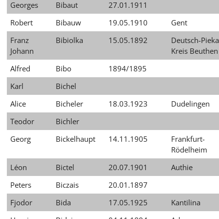
Georges
Bibaut
27.01.1911
Robert
Bibauw
19.05.1910
Gent
Franz
Bibiolka
15.05.1892
Deutsch-Pieka
Johann
Kreis Beuthen
Alfred
Bibo
1894/1895
Karl
Bichel
Alice
Bicheler
18.03.1923
Dudelingen
Teodor
Bichler
Georg
Bickelhaupt
14.11.1905
Frankfurt-
Rödelheim
Léon
Bictel
20.07.1901
Authie
Peters
Biczais
20.01.1897
Fjodor
Bida
17.05.1925
Kantilina