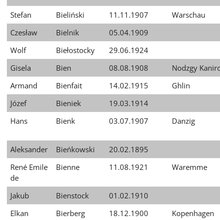
Stefan
Bieliński
11.11.1907
Warschau
Czesław
Bielnik
05.04.1909
Wolf
Biełostocky
29.06.1924
Gisela
Bien
08.08.1908
Nodzgy Kanir
Armand
Bienfait
14.02.1915
Ghlin
Józef
Bieniek
19.03.1914
Hans
Bienk
03.07.1907
Danzig
Aleksander
Bieńkowski
20.02.1895
René Emile
Bienne
11.08.1921
Waremme
de
Jakub
Bienstock
01.02.1910
Elkan
Bierberg
18.12.1900
Kopenhagen