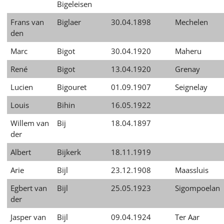
Bigeleisen
Frans van
Biglaer
30.04.1898
Mechelen
den
Marc
Bigot
30.04.1920
Maheru
René
Bigot
13.04.1920
Grenay
Lucien
Bigouret
01.09.1907
Seignelay
Louis
Bihin
16.05.1922
Willem van
Bij
18.04.1897
der
Albert
Bijkerk
18.11.1919
Arie
Bijl
23.12.1908
Maassluis
Egbert van
Bijl
25.05.1923
Sigompoelan
der
Jasper van
Bijl
09.04.1924
Ter Aar