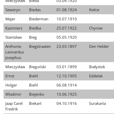
Mieczysław
Bieda
03.04.1920
Seweryn
Biedas
01.08.1924
Kielce
Majer
Biederman
10.07.1910
Kazimierz
Biedka
25.07.1922
Chyrow
Stanisław
Bieg
05.05.1920
Anthonie
Biegstraaten
23.03.1897
Den Helder
Leonardus
Jozephus
Mieczysław
Bieguński
03.01.1899
Białystok
Ernst
Biehl
12.10.1905
Eddelak
Holger
Biehl
06.08.1914
Wladimir
Biejenko
10.06.1925
Jaap Carel
Biekart
04.10.1916
Surakarta
Fredrik