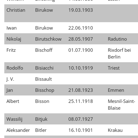
Christian
Birukow
19.03.1903
Iwan
Birukow
22.06.1910
Nikolaj
Birutschkow
28.05.1907
Radutino
Fritz
Bischoff
01.07.1900
Rixdorf bei
Berlin
Rodolfo
Bisiacchi
10.10.1919
Triest
J. V.
Bissault
Jan
Bisschop
21.08.1923
Emmen
Albert
Bisson
25.11.1918
Mesnil-Saint-
Blaise
Wassilij
Bitjuk
08.07.1927
Aleksander
Bitler
16.10.1901
Krakau