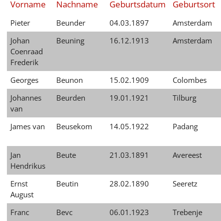
Vorname
Nachname
Geburtsdatum
Geburtsort
English
Pieter
Beunder
04.03.1897
Amsterdam
Français
Johan
Beuning
16.12.1913
Amsterdam
Dansk
Coenraad
Frederik
Español
Georges
Beunon
15.02.1909
Colombes
Italiano
Johannes
Beurden
19.01.1921
Tilburg
Nederlands
van
James van
Beusekom
14.05.1922
Padang
Polski
Português
Jan
Beute
21.03.1891
Avereest
Hendrikus
Türkçe
Ernst
Beutin
28.02.1890
Seeretz
Yкраїнський
August
Русский
Franc
Bevc
06.01.1923
Trebenje