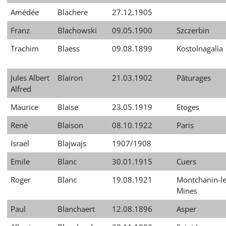
Amédée
Blachere
27.12.1905
Franz
Blachowski
09.05.1900
Szczerbin
Trachim
Blaess
09.08.1899
Kostolnagalia
Jules Albert
Blairon
21.03.1902
Pâturages
Alfred
Maurice
Blaise
23.05.1919
Etoges
René
Blaison
08.10.1922
Paris
Israel
Blajwajs
1907/1908
Emile
Blanc
30.01.1915
Cuers
Roger
Blanc
19.08.1921
Montchanin-le
Mines
Paul
Blanchaert
12.08.1896
Asper