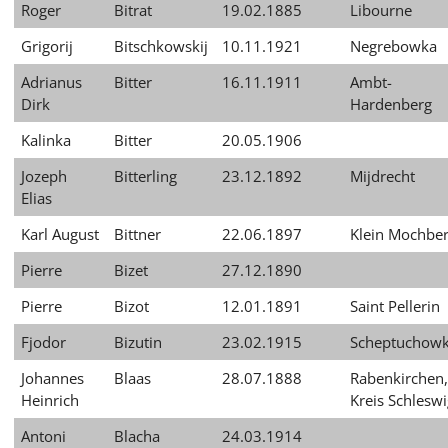
Roger
Bitrat
19.02.1885
Libourne
Grigorij
Bitschkowskij
10.11.1921
Negrebowka
Adrianus
Bitter
16.11.1911
Ambt-
Dirk
Hardenberg
Kalinka
Bitter
20.05.1906
Jozeph
Bitterling
23.12.1892
Mijdrecht
Elias
Karl August
Bittner
22.06.1897
Klein Mochbe
Pierre
Bizet
27.12.1890
Pierre
Bizot
12.01.1891
Saint Pellerin
Fjodor
Bizutin
23.02.1915
Scheptuchow
Johannes
Blaas
28.07.1888
Rabenkirchen,
Heinrich
Kreis Schleswi
Antoni
Blacha
24.03.1914