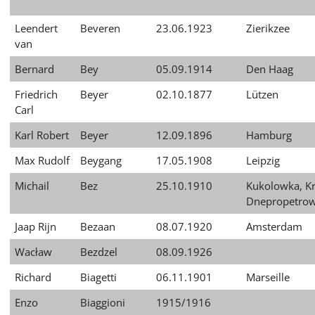
עברית
Leendert
Beveren
23.06.1923
Zierikzee
العربية
van
日
Bernard
Bey
05.09.1914
Den Haag
本
Friedrich
Beyer
02.10.1877
Lützen
語
Carl
Karl Robert
Beyer
12.09.1896
Hamburg
Max Rudolf
Beygang
17.05.1908
Leipzig
Michail
Bez
25.10.1910
Kukolowka, Kr
Dnepropetro
Jaap Rijn
Bezaan
08.07.1920
Amsterdam
Wacław
Bezdzel
08.09.1926
Richard
Biagetti
06.11.1901
Marseille
Enzo
Biaggioni
1915/1916