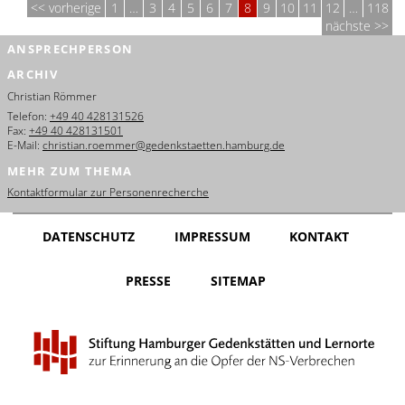
vorherige
1
…
3
4
5
6
7
8
9
10
11
12
…
118
nächste
ANSPRECHPERSON
ARCHIV
Christian Römmer
Telefon:
+49 40 428131526
Fax:
+49 40 428131501
E-Mail:
christian.roemmer@gedenkstaetten.hamburg.de
MEHR ZUM THEMA
Kontaktformular zur Personenrecherche
DATENSCHUTZ
IMPRESSUM
KONTAKT
PRESSE
SITEMAP