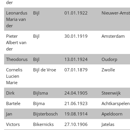
der
Leonardus
Bijl
01.01.1922
Nieuwer-Amst
Maria van
der
Pieter
Bijl
30.01.1919
Amsterdam
Albert van
der
Theodorus
Bijl
13.01.1924
Oudorp
Cornelis
Bijl de Vroe
07.01.1879
Zwolle
Lucien
Marie
Dirk
Bijlsma
24.04.1905
Steenwijk
Bartele
Bijma
21.06.1923
Achtkarspelen
Jan
Bijsterbosch
19.08.1914
Apeldoorn
Victors
Bikernicks
27.10.1906
Jatelas