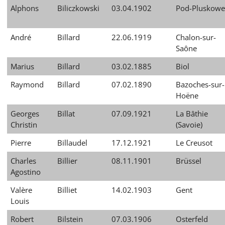
Alphons
Biliczkowski
03.04.1902
Pod-Pluskowe
André
Billard
22.06.1919
Chalon-sur-
Saône
Marius
Billard
03.02.1885
Biol
Raymond
Billard
07.02.1890
Bazoches-sur-
Hoëne
Georges
Billat
07.09.1921
La Bâthie
Christin
(Savoie)
Pierre
Billaudel
17.12.1921
Le Creusot
Charles
Billier
08.11.1901
Brüssel
Agostino
Valère
Billiet
14.02.1903
Gent
Louis
Robert
Bilstein
07.03.1906
Osterfeld