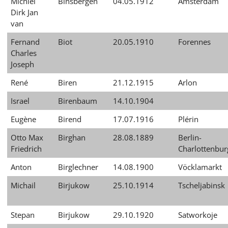
Michiel
Binsbergen
04.05.1912
Amsterdam
Dirk Jan
van
Fernand
Biot
20.05.1910
Forennes
Charles
Joseph
René
Biren
21.12.1915
Arlon
Israel
Birenbaum
14.10.1904
Eugène
Birend
17.07.1916
Plérin
Otto Max
Birghan
28.08.1889
Berlin-
Friedrich
Charlottenbur
Anton
Birglechner
14.08.1900
Vöcklamarkt
Michail
Birjukow
25.10.1914
Tscheljabinsk
Stepan
Birjukow
29.10.1920
Satworkoje