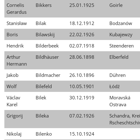
Cornelis
Bikkers
25.01.1925
Goirle
Gerardus
Stanisław
Bilak
18.12.1912
Bodzanów
Boris
Bilawskij
22.02.1926
Kubajewzy
Hendrik
Bilderbeek
02.07.1918
Steenderen
Arthur
Bildhäuser
28.06.1898
Elberfeld
Hermann
Jakob
Bildmacher
26.10.1896
Dühren
Wolf
Bilefeld
10.05.1901
Łódź
Václav
Bilek
30.12.1919
Moravská
Karel
Ostrava
Grigorij
Bileka
07.02.1926
Schandra, Kre
Rscheschtsch
Nikolaj
Bilenko
15.10.1924