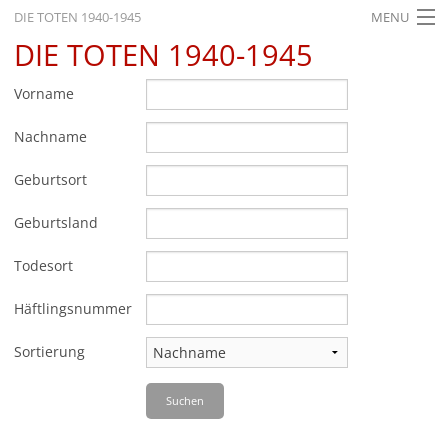
DIE TOTEN 1940-1945
MENU
DIE TOTEN 1940-1945
STARTSEITE
AKTUELLES
Vorname
AUSSTELLUNGEN
Nachname
GESCHICHTE
Geburtsort
BILDUNG
Geburtsland
FORSCHUNG
Todesort
SERVICE
Häftlingsnummer
Zurück
Deutsch
Gebärdensprache
Leichte Sprache
Sortierung
Deutsch
Suchen
Deutsch