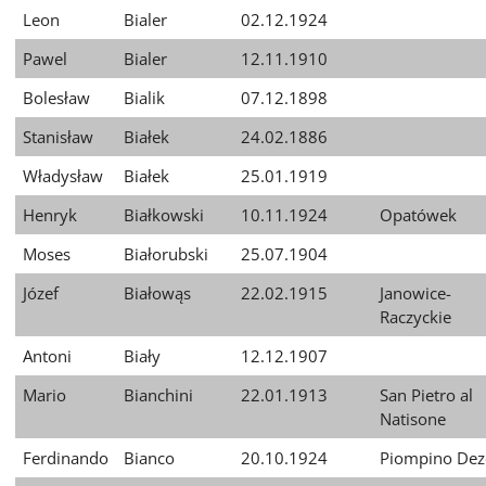
Leon
Bialer
02.12.1924
Pawel
Bialer
12.11.1910
Bolesław
Bialik
07.12.1898
Stanisław
Białek
24.02.1886
Władysław
Białek
25.01.1919
Henryk
Białkowski
10.11.1924
Opatówek
Moses
Białorubski
25.07.1904
Józef
Białowąs
22.02.1915
Janowice-
Raczyckie
Antoni
Biały
12.12.1907
Mario
Bianchini
22.01.1913
San Pietro al
Natisone
Ferdinando
Bianco
20.10.1924
Piompino Dez