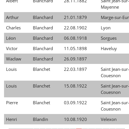
Albert
Blanchard
28.11.1882
Saint Jean-sur
Mayenne
Arthur
Blanchard
21.01.1879
Marge-sur-Eu
Charles
Blanchard
22.08.1902
Lyon
Léon
Blanchard
06.08.1918
Sorgues
Victor
Blanchard
11.05.1898
Haveluy
Wacław
Blanchard
26.09.1897
Louis
Blanchet
22.03.1897
Saint Jean-sur
Couesnon
Louis
Blanchet
15.08.1922
Saint Jean-sur
Couesnon
Pierre
Blanchet
03.09.1922
Saint Jean-sur
Couesnon
Henri
Blandin
10.08.1920
Velexon