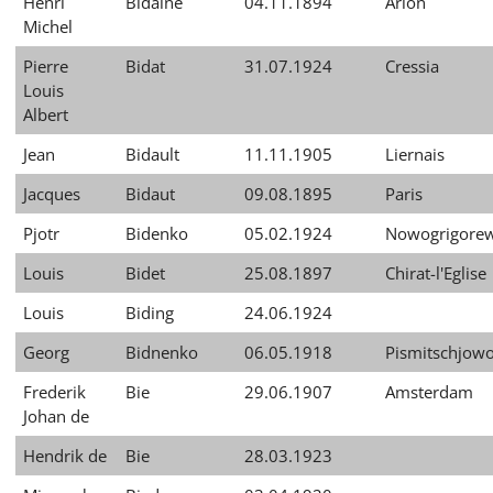
Henri
Bidaine
04.11.1894
Arlon
Michel
Pierre
Bidat
31.07.1924
Cressia
Louis
Albert
Jean
Bidault
11.11.1905
Liernais
Jacques
Bidaut
09.08.1895
Paris
Pjotr
Bidenko
05.02.1924
Nowogrigore
Louis
Bidet
25.08.1897
Chirat-l'Eglise
Louis
Biding
24.06.1924
Georg
Bidnenko
06.05.1918
Pismitschjow
Frederik
Bie
29.06.1907
Amsterdam
Johan de
Hendrik de
Bie
28.03.1923