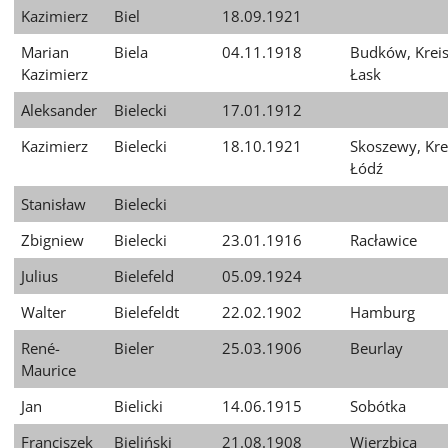
Kazimierz
Biel
18.09.1921
Marian
Biela
04.11.1918
Budków, Krei
Kazimierz
Łask
Aleksander
Bielecki
17.01.1912
Kazimierz
Bielecki
18.10.1921
Skoszewy, Kre
Łódź
Stanisław
Bielecki
Zbigniew
Bielecki
23.01.1916
Racławice
Julius
Bielefeld
05.09.1924
Walter
Bielefeldt
22.02.1902
Hamburg
René-
Bieler
25.03.1906
Beurlay
Maurice
Jan
Bielicki
14.06.1915
Sobótka
Franciszek
Bieliński
21.08.1908
Wierzbica