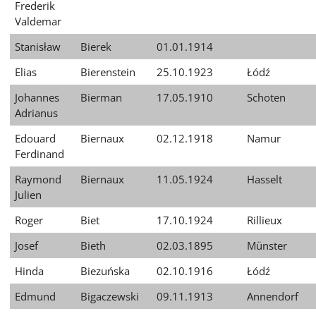
Frederik
Valdemar
Stanisław
Bierek
01.01.1914
Elias
Bierenstein
25.10.1923
Łódź
Johannes
Bierman
17.05.1910
Schoten
Adrianus
Edouard
Biernaux
02.12.1918
Namur
Ferdinand
Raymond
Biernaux
11.05.1924
Hasselt
Julien
Roger
Biet
17.10.1924
Rillieux
Josef
Bieth
02.03.1895
Münster
Hinda
Biezuńska
02.10.1916
Łódź
Edmund
Bigaczewski
09.11.1913
Annendorf