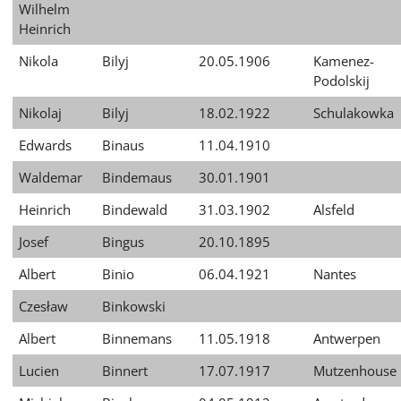
Wilhelm
Heinrich
Nikola
Bilyj
20.05.1906
Kamenez-
Podolskij
Nikolaj
Bilyj
18.02.1922
Schulakowka
Edwards
Binaus
11.04.1910
Waldemar
Bindemaus
30.01.1901
Heinrich
Bindewald
31.03.1902
Alsfeld
Josef
Bingus
20.10.1895
Albert
Binio
06.04.1921
Nantes
Czesław
Binkowski
Albert
Binnemans
11.05.1918
Antwerpen
Lucien
Binnert
17.07.1917
Mutzenhouse