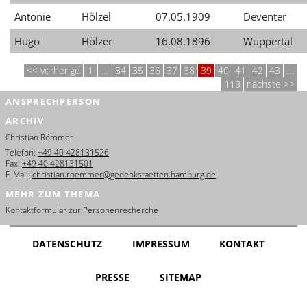
Antonie
Hölzel
07.05.1909
Deventer
Hugo
Hölzer
16.08.1896
Wuppertal
vorherige
1
…
34
35
36
37
38
39
40
41
42
43
…
118
nächste
ANSPRECHPERSON
ARCHIV
Christian Römmer
Telefon:
+49 40 428131526
Fax:
+49 40 428131501
E-Mail:
christian.roemmer@gedenkstaetten.hamburg.de
MEHR ZUM THEMA
Kontaktformular zur Personenrecherche
DATENSCHUTZ
IMPRESSUM
KONTAKT
PRESSE
SITEMAP