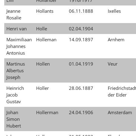
Lilli
Holländer
1916/1917
Jeanne
Hollants
06.11.1888
Ixelles
Rosalie
Henri van
Holle
02.04.1904
Maximiliaan
Holleman
14.09.1897
Arnhem
Johannes
Antonius
Martinus
Hollen
01.04.1919
Veur
Albertus
Joseph
Heinrich
Holler
28.06.1887
Friedrichstad
Jacob
der Eider
Gustav
Johan
Hollerman
24.04.1906
Amsterdam
Simon
Hubert