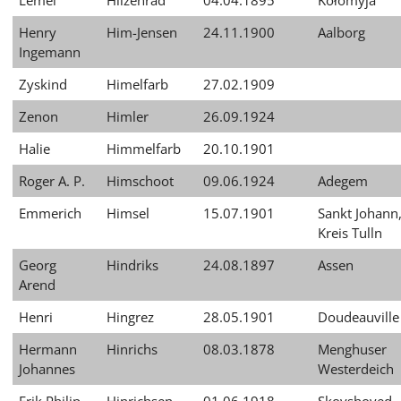
Lemel
Hilzenrad
04.04.1895
Kołomyja
Henry
Him-Jensen
24.11.1900
Aalborg
Ingemann
Zyskind
Himelfarb
27.02.1909
Zenon
Himler
26.09.1924
Halie
Himmelfarb
20.10.1901
Roger A. P.
Himschoot
09.06.1924
Adegem
Emmerich
Himsel
15.07.1901
Sankt Johann
Kreis Tulln
Georg
Hindriks
24.08.1897
Assen
Arend
Henri
Hingrez
28.05.1901
Doudeauville
Hermann
Hinrichs
08.03.1878
Menghuser
Johannes
Westerdeich