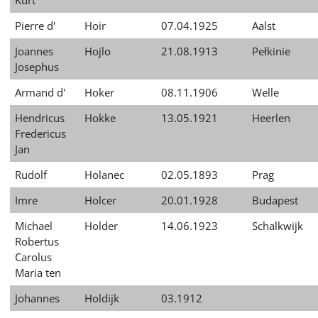
Kurt
Pierre d'
Hoir
07.04.1925
Aalst
Joannes
Hojlo
21.08.1913
Pełkinie
Josephus
Armand d'
Hoker
08.11.1906
Welle
Hendricus
Hokke
13.05.1921
Heerlen
Fredericus
Jan
Rudolf
Holanec
02.05.1893
Prag
Imre
Holcer
20.01.1928
Budapest
Michael
Holder
14.06.1923
Schalkwijk
Robertus
Carolus
Maria ten
Johannes
Holdijk
03.1912