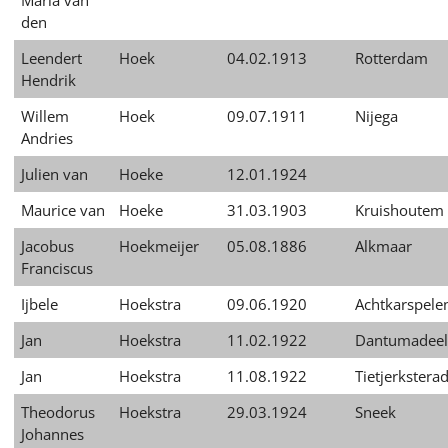
Maria van
den
Leendert
Hoek
04.02.1913
Rotterdam
Hendrik
Willem
Hoek
09.07.1911
Nijega
Andries
Julien van
Hoeke
12.01.1924
Maurice van
Hoeke
31.03.1903
Kruishoutem
Jacobus
Hoekmeijer
05.08.1886
Alkmaar
Franciscus
Ijbele
Hoekstra
09.06.1920
Achtkarspele
Jan
Hoekstra
11.02.1922
Dantumadeel
Jan
Hoekstra
11.08.1922
Tietjerkstera
Theodorus
Hoekstra
29.03.1924
Sneek
Johannes