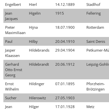
עברית
Engelbert
Hierl
14.12.1889
Stadlhof
Jean
Higelin
1915
Fellering
العربية
Jacques
日
Pieter
Hijna
18.07.1900
Rotterdam
本
Maximiliaan
語
Paul
Hilby
20.04.1910
Saint Denis
Jasper
Hildebrands
29.04.1904
Petkumer-Mü
Klaassen
Gerhard
Hildebrandt
20.06.1912
Leipzig-Gohli
Otto Ernst
Georg
Ernst
Hildinger
07.01.1895
Pforzheim-
Wilhelm
Brötzingen
Sucher
Hilerowitz
27.05.1903
Jean
Hilger
17.01.1928
Metz