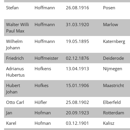
Stefan
Hoffmann
26.08.1916
Posen
Walter Willi
Hoffmann
31.03.1920
Marlow
Paul Max
Wilhelm
Hoffmann
19.05.1895
Katernberg
Johann
Friedrich
Hoffmeister
02.12.1876
Deiderode
Adrianus
Hofkens
13.04.1913
Nijmegen
Hubertus
Hubert
Hofkes
15.01.1906
Maastricht
Johan
Otto Carl
Höfler
25.08.1902
Elberfeld
Jan
Hofman
20.09.1923
Rotterdam
Karel
Hofman
03.12.1901
Kalisz