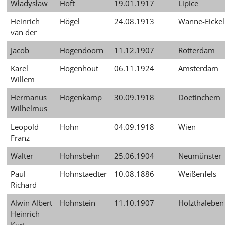
Władysław
Hoft
19.01.1917
Lipice
Heinrich
Högel
24.08.1913
Wanne-Eickel
van der
Jacob
Hogendoorn
11.12.1907
Rotterdam
Karel
Hogenhout
06.11.1924
Amsterdam
Willem
Hermanus
Hogenkamp
30.09.1918
Doetinchem
Wilhelmus
Leopold
Hohn
04.09.1918
Wien
Franz
Walter
Hohnsbehn
25.06.1904
Neumünster
Paul
Hohnstaedter
10.08.1886
Weißenfels
Richard
Alwin Albert
Hohnstein
11.10.1907
Holzthaleben
Heinrich