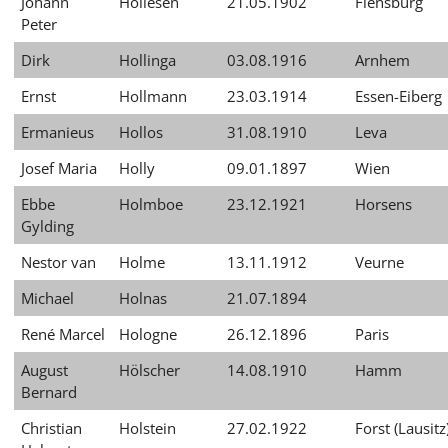
Johann
Hollesen
21.05.1902
Flensburg
Peter
Dirk
Hollinga
03.08.1916
Arnhem
Ernst
Hollmann
23.03.1914
Essen-Eiberg
Ermanieus
Hollos
31.08.1910
Leva
Josef Maria
Holly
09.01.1897
Wien
Ebbe
Holmboe
23.12.1921
Horsens
Gylding
Nestor van
Holme
13.11.1912
Veurne
Michael
Holnas
21.07.1894
René Marcel
Hologne
26.12.1896
Paris
August
Hölscher
14.08.1910
Hamm
Bernard
Christian
Holstein
27.02.1922
Forst (Lausitz