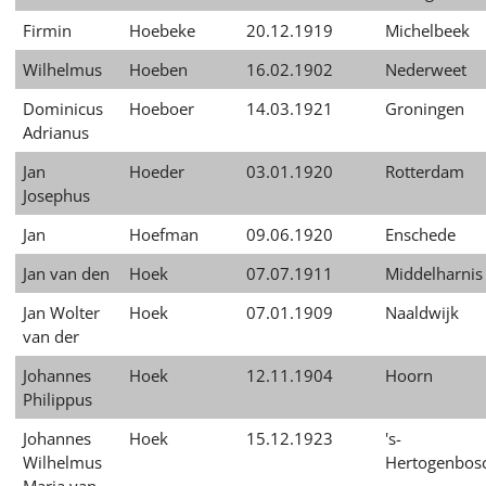
Firmin
Hoebeke
20.12.1919
Michelbeek
Wilhelmus
Hoeben
16.02.1902
Nederweet
Dominicus
Hoeboer
14.03.1921
Groningen
Adrianus
Jan
Hoeder
03.01.1920
Rotterdam
Josephus
Jan
Hoefman
09.06.1920
Enschede
Jan van den
Hoek
07.07.1911
Middelharnis
Jan Wolter
Hoek
07.01.1909
Naaldwijk
van der
Johannes
Hoek
12.11.1904
Hoorn
Philippus
Johannes
Hoek
15.12.1923
's-
Wilhelmus
Hertogenbos