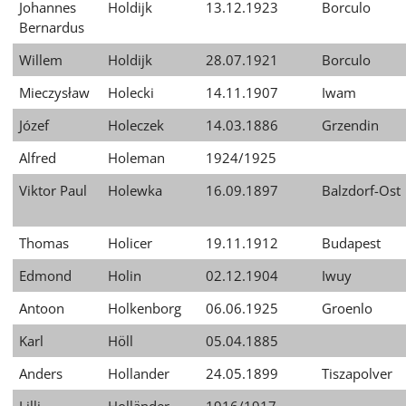
Johannes
Holdijk
13.12.1923
Borculo
Bernardus
Willem
Holdijk
28.07.1921
Borculo
Mieczysław
Holecki
14.11.1907
Iwam
Józef
Holeczek
14.03.1886
Grzendin
Alfred
Holeman
1924/1925
Viktor Paul
Holewka
16.09.1897
Balzdorf-Ost
Thomas
Holicer
19.11.1912
Budapest
Edmond
Holin
02.12.1904
Iwuy
Antoon
Holkenborg
06.06.1925
Groenlo
Karl
Höll
05.04.1885
Anders
Hollander
24.05.1899
Tiszapolver