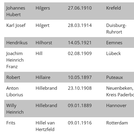
Johannes
Hilgers
27.06.1910
Krefeld
Hubert
Karl Josef
Hilgert
28.03.1914
Duisburg-
Ruhrort
Hendrikus
Hilhorst
14.05.1921
Eemnes
Joachim
Hill
02.08.1909
Lübeck
Heinrich
Franz
Robert
Hillaire
10.05.1897
Puteaux
Anton
Hillebrand
23.10.1908
Neuenbeken,
Liborius
Kreis Paderb
Willy
Hillebrand
09.01.1889
Hannover
Heinrich
Frits
Hillel van
09.01.1916
Rotterdam
Hertzfeld