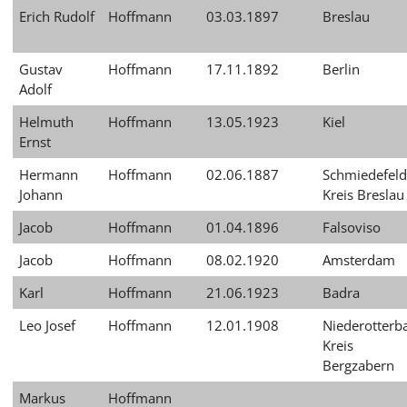
Erich Rudolf
Hoffmann
03.03.1897
Breslau
Gustav
Hoffmann
17.11.1892
Berlin
Adolf
Helmuth
Hoffmann
13.05.1923
Kiel
Ernst
Hermann
Hoffmann
02.06.1887
Schmiedefeld
Johann
Kreis Breslau
Jacob
Hoffmann
01.04.1896
Falsoviso
Jacob
Hoffmann
08.02.1920
Amsterdam
Karl
Hoffmann
21.06.1923
Badra
Leo Josef
Hoffmann
12.01.1908
Niederotterb
Kreis
Bergzabern
Markus
Hoffmann