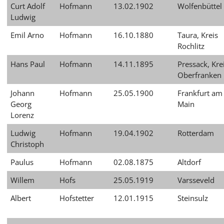
Curt Adolf
Hofmann
13.02.1902
Wolfenbüttel
Ludwig
Emil Arno
Hofmann
16.10.1880
Taura, Kreis
Rochlitz
Hans Paul
Hofmann
14.11.1895
Pressack, Kre
Oberfranken
Johann
Hofmann
25.05.1900
Frankfurt am
Georg
Main
Lorenz
Ludwig
Hofmann
19.04.1902
Rotterdam
Christoph
Paulus
Hofmann
02.08.1875
Altdorf
Willem
Hofs
25.05.1919
Varsseveld
Albert
Hofstetter
12.01.1915
Steinsulz