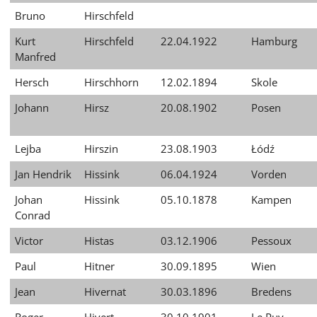
Bruno
Hirschfeld
Kurt
Hirschfeld
22.04.1922
Hamburg
Manfred
Hersch
Hirschhorn
12.02.1894
Skole
Johann
Hirsz
20.08.1902
Posen
Lejba
Hirszin
23.08.1903
Łódź
Jan Hendrik
Hissink
06.04.1924
Vorden
Johan
Hissink
05.10.1878
Kampen
Conrad
Victor
Histas
03.12.1906
Pessoux
Paul
Hitner
30.09.1895
Wien
Jean
Hivernat
30.03.1896
Bredens