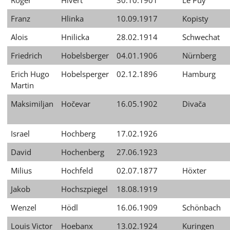
Roger
Hivert
30.10.1901
Le Puy
Franz
Hlinka
10.09.1917
Kopisty
Alois
Hnilicka
28.02.1914
Schwechat
Friedrich
Hobelsberger
04.01.1906
Nürnberg
Erich Hugo
Hobelsperger
02.12.1896
Hamburg
Martin
Maksimiljan
Hočevar
16.05.1902
Divača
Israel
Hochberg
17.02.1926
David
Hochenberg
27.06.1923
Milius
Hochfeld
02.07.1877
Höxter
Jakob
Hochszpiegel
18.08.1919
Wenzel
Hödl
16.06.1909
Schönbach
Louis Victor
Hoebanx
13.02.1924
Kuringen