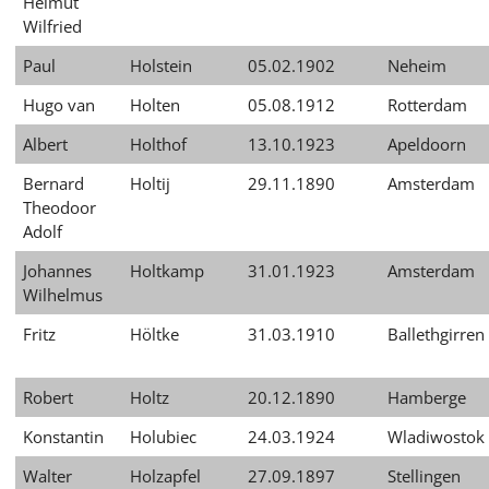
Helmut
Wilfried
Paul
Holstein
05.02.1902
Neheim
Hugo van
Holten
05.08.1912
Rotterdam
Albert
Holthof
13.10.1923
Apeldoorn
Bernard
Holtij
29.11.1890
Amsterdam
Theodoor
Adolf
Johannes
Holtkamp
31.01.1923
Amsterdam
Wilhelmus
Fritz
Höltke
31.03.1910
Ballethgirren
Robert
Holtz
20.12.1890
Hamberge
Konstantin
Holubiec
24.03.1924
Wladiwostok
Walter
Holzapfel
27.09.1897
Stellingen