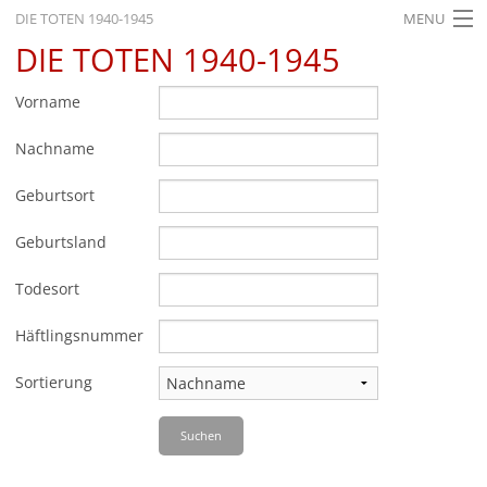
DIE TOTEN 1940-1945
MENU
DIE TOTEN 1940-1945
STARTSEITE
AKTUELLES
Vorname
AUSSTELLUNGEN
Nachname
GESCHICHTE
Geburtsort
BILDUNG
Geburtsland
FORSCHUNG
Todesort
SERVICE
Häftlingsnummer
Zurück
Deutsch
Gebärdensprache
Leichte Sprache
Sortierung
Deutsch
Suchen
Deutsch