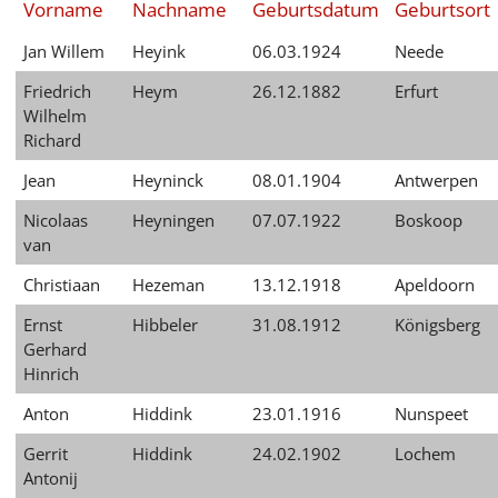
Vorname
Nachname
Geburtsdatum
Geburtsort
English
Jan Willem
Heyink
06.03.1924
Neede
Français
Friedrich
Heym
26.12.1882
Erfurt
Dansk
Wilhelm
Richard
Español
Jean
Heyninck
08.01.1904
Antwerpen
Italiano
Nicolaas
Heyningen
07.07.1922
Boskoop
Nederlands
van
Christiaan
Hezeman
13.12.1918
Apeldoorn
Polski
Ernst
Hibbeler
31.08.1912
Königsberg
Português
Gerhard
Hinrich
Türkçe
Anton
Hiddink
23.01.1916
Nunspeet
Yкраїнський
Gerrit
Hiddink
24.02.1902
Lochem
Русский
Antonij