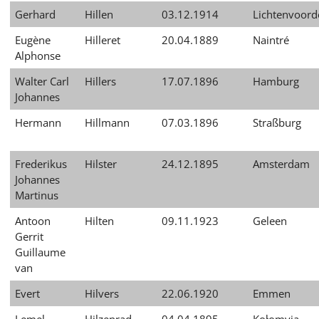
Gerhard
Hillen
03.12.1914
Lichtenvoord
Eugène
Hilleret
20.04.1889
Naintré
Alphonse
Walter Carl
Hillers
17.07.1896
Hamburg
Johannes
Hermann
Hillmann
07.03.1896
Straßburg
Frederikus
Hilster
24.12.1895
Amsterdam
Johannes
Martinus
Antoon
Hilten
09.11.1923
Geleen
Gerrit
Guillaume
van
Evert
Hilvers
22.06.1920
Emmen