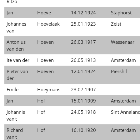
Ritzo
Jan
Hoeve
14.12.1924
Staphorst
Johannes
Hoevelaak
25.01.1923
Zeist
van
Antonius
Hoeven
26.03.1917
Wassenaar
van den
Ite van der
Hoeven
26.05.1913
Amsterdam
Pieter van
Hoeven
12.01.1924
Piershil
der
Emile
Hoeymans
23.07.1907
Jan
Hof
15.01.1909
Amsterdam
Johannis
Hof
24.05.1918
Sint Annalan
van't
Richard
Hof
16.10.1920
Amsterdam
van't