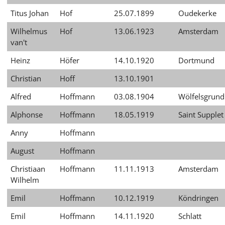
Titus Johan
Hof
25.07.1899
Oudekerke
Wilhelmus
Hof
13.06.1923
Amsterdam
van't
Heinz
Höfer
14.10.1920
Dortmund
Christian
Hoff
13.10.1901
Alfred
Hoffmann
03.08.1904
Wölfelsgrund
Alphonse
Hoffmann
18.05.1919
Saint Supplet
Anny
Hoffmann
August
Hoffmann
Christiaan
Hoffmann
11.11.1913
Amsterdam
Wilhelm
Emil
Hoffmann
10.12.1919
Köndringen
Emil
Hoffmann
14.11.1920
Schlatt