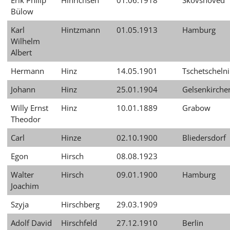
Erik Philip
Hinrichsen
01.06.1918
Skovshoved
Bülow
Karl
Hintzmann
01.05.1913
Hamburg
Wilhelm
Albert
Hermann
Hinz
14.05.1901
Tschetschelni
Johann
Hinz
25.01.1904
Gelsenkirche
Willy Ernst
Hinz
10.01.1889
Grabow
Theodor
Carl
Hinze
02.10.1900
Bliedersdorf
Egon
Hirsch
08.08.1923
Walter
Hirsch
09.01.1900
Hamburg
Joachim
Szyja
Hirschberg
29.03.1909
Adolf David
Hirschfeld
27.12.1910
Berlin