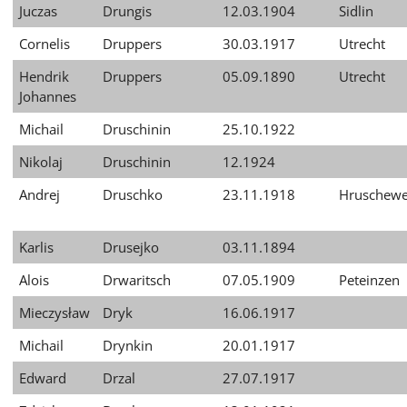
Juczas
Drungis
12.03.1904
Sidlin
Cornelis
Druppers
30.03.1917
Utrecht
Hendrik
Druppers
05.09.1890
Utrecht
Johannes
Michail
Druschinin
25.10.1922
Nikolaj
Druschinin
12.1924
Andrej
Druschko
23.11.1918
Hruschew
Karlis
Drusejko
03.11.1894
Alois
Drwaritsch
07.05.1909
Peteinzen
Mieczysław
Dryk
16.06.1917
Michail
Drynkin
20.01.1917
Edward
Drzal
27.07.1917