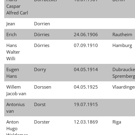
Caspar
Alfred Carl
Jean
Dorrien
Erich
Dörries
24.06.1906
Rautheim
Hans
Dörries
07.09.1910
Hamburg
Walter
Willi
Eugen
Dorry
04.05.1914
Dubraucke,
Hans
Sprember
Willem
Dorssen
04.05.1925
Vlaardinge
Jacob van
Antonius
Dorst
19.07.1915
van
Anton
Dorster
12.03.1869
Riga
Hugo