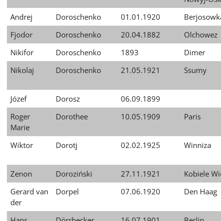
Andrej
Doroschenko
01.01.1920
Berjosowk
Fjodor
Doroschenko
20.04.1882
Olchowez
Nikifor
Doroschenko
1893
Dimer
Nikolaj
Doroschenko
21.05.1921
Ssumy
Józef
Dorosz
06.09.1899
Roger
Dorothee
10.05.1909
Paris
Marie
Wiktor
Dorotj
02.02.1925
Winniza
Zenon
Doroziński
27.11.1921
Kobiele Wi
Gerard van
Dorpel
07.06.1920
Den Haag
der
Hans
Dörrbecker
16.07.1901
Berlin