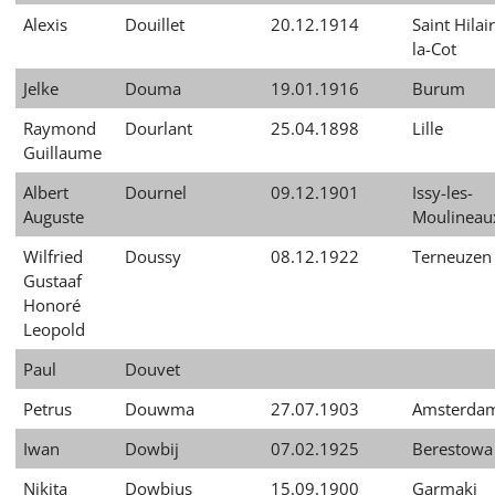
Alexis
Douillet
20.12.1914
Saint Hilai
la-Cot
Jelke
Douma
19.01.1916
Burum
Raymond
Dourlant
25.04.1898
Lille
Guillaume
Albert
Dournel
09.12.1901
Issy-les-
Auguste
Moulineau
Wilfried
Doussy
08.12.1922
Terneuzen
Gustaaf
Honoré
Leopold
Paul
Douvet
Petrus
Douwma
27.07.1903
Amsterda
Iwan
Dowbij
07.02.1925
Berestowa
Nikita
Dowbius
15.09.1900
Garmaki