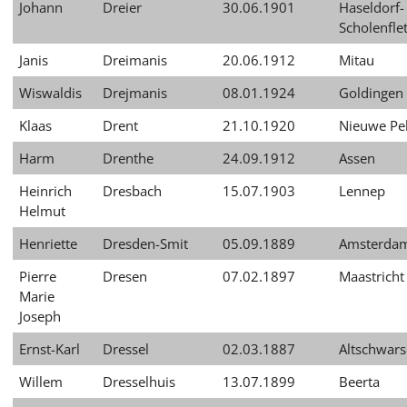
Johann
Dreier
30.06.1901
Haseldorf-
Scholenfle
Janis
Dreimanis
20.06.1912
Mitau
Wiswaldis
Drejmanis
08.01.1924
Goldingen
Klaas
Drent
21.10.1920
Nieuwe Pe
Harm
Drenthe
24.09.1912
Assen
Heinrich
Dresbach
15.07.1903
Lennep
Helmut
Henriette
Dresden-Smit
05.09.1889
Amsterda
Pierre
Dresen
07.02.1897
Maastricht
Marie
Joseph
Ernst-Karl
Dressel
02.03.1887
Altschwar
Willem
Dresselhuis
13.07.1899
Beerta