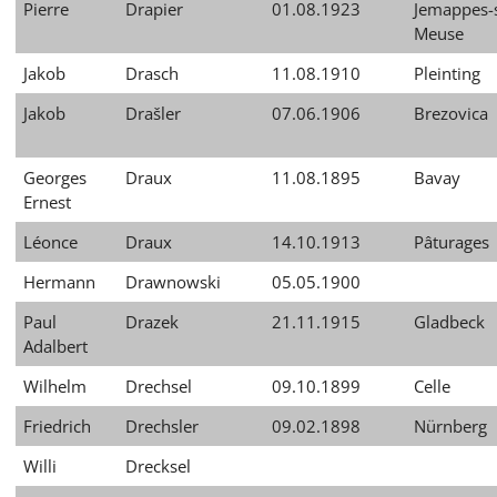
Pierre
Drapier
01.08.1923
Jemappes-
Meuse
Jakob
Drasch
11.08.1910
Pleinting
Jakob
Drašler
07.06.1906
Brezovica
Georges
Draux
11.08.1895
Bavay
Ernest
Léonce
Draux
14.10.1913
Pâturages
Hermann
Drawnowski
05.05.1900
Paul
Drazek
21.11.1915
Gladbeck
Adalbert
Wilhelm
Drechsel
09.10.1899
Celle
Friedrich
Drechsler
09.02.1898
Nürnberg
Willi
Drecksel