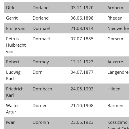
Dirk
Dorland
03.11.1920
Arnhem
Gerrit
Dorland
06.06.1898
Rheden
Emile van
Dormael
21.08.1914
Nieuwerke
Petrus
Dormael
07.07.1885
Gorsem
Huibrecht
van
Robert
Dormoy
12.11.1923
Auxerre
Ludwig
Dorn
04.07.1877
Langendre
Karl
Friedrich
Dornbach
24.05.1903
Hilden
Karl
Walter
Dörner
21.10.1908
Barmen
Artur
Iwan
Doronin
23.05.1923
Kossizimo,
Nowyj-Osk