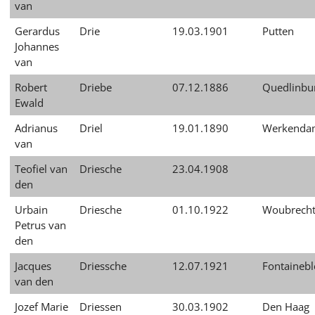
van
Gerardus
Drie
19.03.1901
Putten
Johannes
van
Robert
Driebe
07.12.1886
Quedlinbu
Ewald
Adrianus
Driel
19.01.1890
Werkenda
van
Teofiel van
Driesche
23.04.1908
den
Urbain
Driesche
01.10.1922
Woubrech
Petrus van
den
Jacques
Driessche
12.07.1921
Fontaineb
van den
Jozef Marie
Driessen
30.03.1902
Den Haag