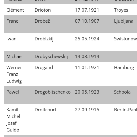
Clément
Drioton
17.07.1921
Troyes
Franc
Drobež
07.10.1907
Ljubljana
Iwan
Drobizkij
25.05.1924
Swistunow
Michael
Drobyschewskij
14.03.1914
Werner
Drogand
11.01.1921
Hamburg
Franz
Ludwig
Pawel
Drogobitschenko
20.05.1923
Schpola
Kamill
Droitcourt
27.09.1915
Berlin-Pa
Michel
Josef
Guido