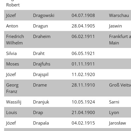
Robert
Józef
Dragowski
04.07.1908
Warschau
Anton
Dragun
28.04.1905
Jaswin
Friedrich
Draheim
06.02.1911
Frankfurt 
Wilhelm
Main
Silvia
Draht
06.05.1921
Moses
Drajfuhs
01.11.1911
Józef
Drajspil
11.02.1920
Georg
Drame
28.11.1910
Groß Veits
Franz
Wassilij
Dranjuk
10.05.1924
Sarni
Louis
Drap
21.04.1900
Lyon
Józef
Drapala
04.02.1915
Jarosław