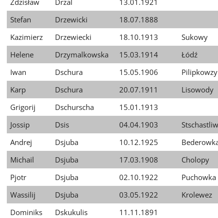
Zdzisław
Drzal
13.01.1921
Stefan
Drzewicki
18.07.1888
Kazimierz
Drzewiecki
18.10.1913
Sukowy
Helene
Drzymalkowska
15.03.1914
Łódź
Iwan
Dschura
15.05.1906
Pilipkowzy
Karp
Dschura
20.07.1911
Lisowody
Grigorij
Dschurscha
15.01.1913
Jossip
Dsis
04.04.1903
Stschastli
Andrej
Dsjuba
10.12.1925
Bederowk
Michail
Dsjuba
17.03.1908
Cholopy
Pjotr
Dsjuba
02.10.1922
Puchowka
Wassilij
Dsjuba
03.05.1922
Krolewez
Dominiks
Dskukulis
11.11.1891