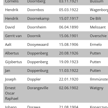
Cornelis
Doornberg
03.11.1921
Bussum
עברית
Hendrik
Doornbos
05.03.1922
Wagenbor
العربية
Hendrik
Doornekamp
15.07.1917
De Bilt
日
David
Doornheim
06.04.1890
Melissant
本
語
Gerrit van
Doornik
15.06.1901
Overschie
Aalt
Dooyewaard
15.08.1906
Ermelo
Albertus
Doppenberg
20.08.1926
Putten
Gijsbertus
Doppenberg
19.09.1923
Putten
Jan
Doppenburg
11.03.1922
Putten
Joseph
Doppler
22.01.1920
Ilmmünste
Ernest
Dorangeville
02.06.1902
Watigny
Oscar
Raphael
Johann
Dorawa
21.08.1904
Konarczyn