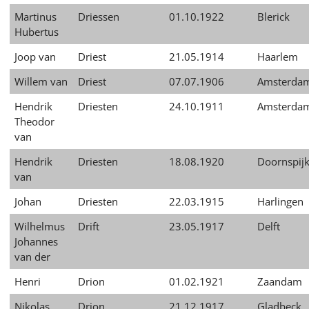
Martinus
Driessen
01.10.1922
Blerick
Hubertus
Joop van
Driest
21.05.1914
Haarlem
Willem van
Driest
07.07.1906
Amsterda
Hendrik
Driesten
24.10.1911
Amsterda
Theodor
van
Hendrik
Driesten
18.08.1920
Doornspij
van
Johan
Driesten
22.03.1915
Harlingen
Wilhelmus
Drift
23.05.1917
Delft
Johannes
van der
Henri
Drion
01.02.1921
Zaandam
Nikolas
Drion
21.12.1917
Gladbeck