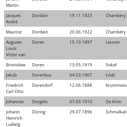
Martin
Jacques
Dordain
19.11.1923
Chambéry
André
Maurice
Dordain
20.06.1922
Chambéry
Auguste
Doren
15.10.1897
Leuven
Louis
Victor van
Bronisław
Doren
13.05.1919
Sokoł
Jakub
Dorenbus
04.03.1907
Łódź
Friedrich
Dorendorf
12.06.1888
Krummess
Carl Otto
Johannes
Dorgelo
07.03.1910
De Krim
Johann
Döring
29.07.1896
Schmalkal
Heinrich
Ludwig