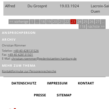
Alfred
Du Grospré
19.03.1924
Lacroix-Sai
Ouen
vorherige
1
…
18
19
20
21
22
23
24
25
26
27
…
118
nächste
ANSPRECHPERSON
ARCHIV
Christian Römmer
Telefon:
+49 40 428131526
Fax:
+49 40 428131501
E-Mail:
christian.roemmer@gedenkstaetten.hamburg.de
MEHR ZUM THEMA
Kontaktformular zur Personenrecherche
DATENSCHUTZ
IMPRESSUM
KONTAKT
PRESSE
SITEMAP