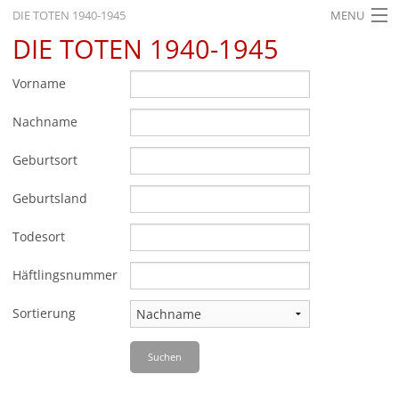
DIE TOTEN 1940-1945
MENU
DIE TOTEN 1940-1945
STARTSEITE
AKTUELLES
Vorname
AUSSTELLUNGEN
Nachname
GESCHICHTE
Geburtsort
BILDUNG
Geburtsland
FORSCHUNG
Todesort
SERVICE
Häftlingsnummer
Zurück
Deutsch
Gebärdensprache
Leichte Sprache
Sortierung
Deutsch
Suchen
Deutsch