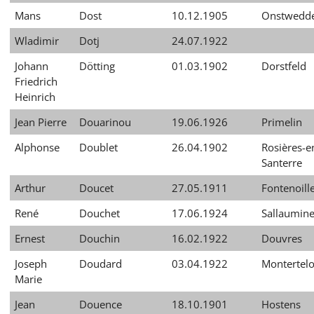
Mans
Dost
10.12.1905
Onstwedd
Wladimir
Dotj
24.07.1922
Johann
Dötting
01.03.1902
Dorstfeld
Friedrich
Heinrich
Jean Pierre
Douarinou
19.06.1926
Primelin
Alphonse
Doublet
26.04.1902
Rosières-e
Santerre
Arthur
Doucet
27.05.1911
Fontenoill
René
Douchet
17.06.1924
Sallaumin
Ernest
Douchin
16.02.1922
Douvres
Joseph
Doudard
03.04.1922
Montertelo
Marie
Jean
Douence
18.10.1901
Hostens