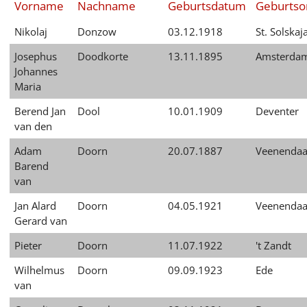
Vorname
Nachname
Geburtsdatum
Geburtso
English
Nikolaj
Donzow
03.12.1918
St. Solskaj
Français
Josephus
Doodkorte
13.11.1895
Amsterda
Dansk
Johannes
Maria
Español
Berend Jan
Dool
10.01.1909
Deventer
Italiano
van den
Nederlands
Adam
Doorn
20.07.1887
Veenendaa
Barend
Polski
van
Português
Jan Alard
Doorn
04.05.1921
Veenendaa
Gerard van
Türkçe
Pieter
Doorn
11.07.1922
't Zandt
Yкраїнський
Wilhelmus
Doorn
09.09.1923
Ede
van
Русский