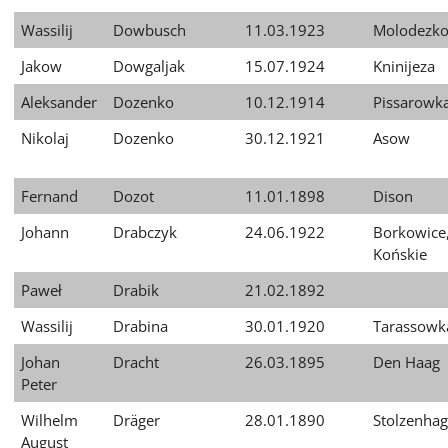
Wassilij
Dowbusch
11.03.1923
Molodezko
Jakow
Dowgaljak
15.07.1924
Kninijeza
Aleksander
Dozenko
10.12.1914
Pissarowk
Nikolaj
Dozenko
30.12.1921
Asow
Fernand
Dozot
11.01.1898
Dison
Johann
Drabczyk
24.06.1922
Borkowice,
Końskie
Paweł
Drabik
21.02.1892
Wassilij
Drabina
30.01.1920
Tarassowk
Johan
Dracht
26.03.1895
Den Haag
Peter
Wilhelm
Dräger
28.01.1890
Stolzenha
August