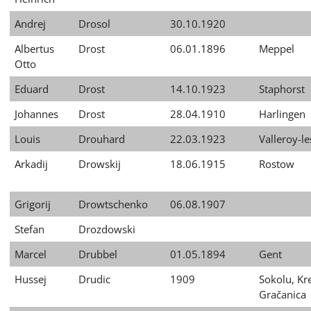
Andrej
Drosol
30.10.1920
Albertus
Drost
06.01.1896
Meppel
Otto
Eduard
Drost
14.10.1923
Staphorst
Johannes
Drost
28.04.1910
Harlingen
Louis
Drouhard
22.03.1923
Valleroy-le
Arkadij
Drowskij
18.06.1915
Rostow
Grigorij
Drowtschenko
06.08.1907
Stefan
Drozdowski
Marcel
Drubbel
01.05.1894
Gent
Hussej
Drudic
1909
Sokolu, Kr
Gračanica