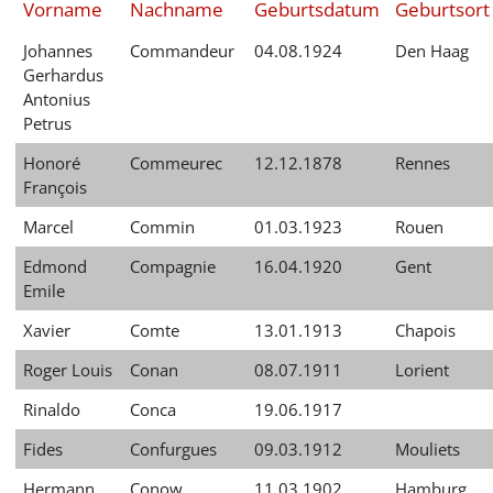
Vorname
Nachname
Geburtsdatum
Geburtsort
English
Johannes
Commandeur
04.08.1924
Den Haag
Français
Gerhardus
Antonius
Dansk
Petrus
Español
Honoré
Commeurec
12.12.1878
Rennes
François
Italiano
Marcel
Commin
01.03.1923
Rouen
Nederlands
Edmond
Compagnie
16.04.1920
Gent
Polski
Emile
Português
Xavier
Comte
13.01.1913
Chapois
Roger Louis
Conan
08.07.1911
Lorient
Türkçe
Rinaldo
Conca
19.06.1917
Yкраїнський
Fides
Confurgues
09.03.1912
Mouliets
Русский
Hermann
Conow
11.03.1902
Hamburg