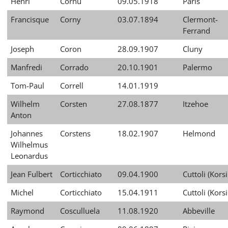
Henri
Cornu
09.05.1918
Paris
Francisque
Corny
03.07.1894
Clermont-
Ferrand
Joseph
Coron
28.09.1907
Cluny
Manfredi
Corrado
20.10.1901
Palermo
Tom-Paul
Correll
14.01.1919
Wilhelm
Corsten
27.08.1877
Itzehoe
Anton
Johannes
Corstens
18.02.1907
Helmond
Wilhelmus
Leonardus
Jean Fulbert
Corticchiato
09.04.1900
Cuttoli (Korsi
Michel
Corticchiato
15.04.1911
Cuttoli (Korsi
Raymond
Cosculluela
11.08.1920
Abbeville