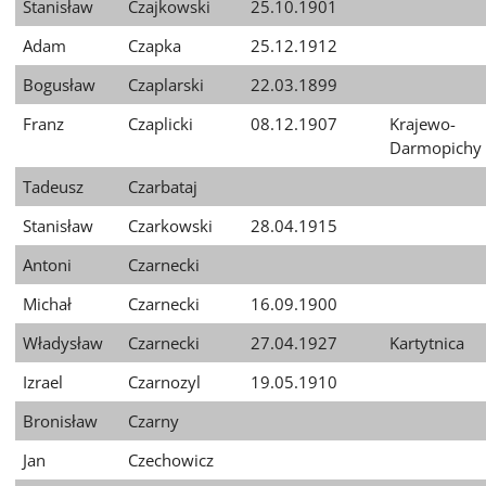
Stanisław
Czajkowski
25.10.1901
Adam
Czapka
25.12.1912
Bogusław
Czaplarski
22.03.1899
Franz
Czaplicki
08.12.1907
Krajewo-
Darmopichy
Tadeusz
Czarbataj
Stanisław
Czarkowski
28.04.1915
Antoni
Czarnecki
Michał
Czarnecki
16.09.1900
Władysław
Czarnecki
27.04.1927
Kartytnica
Izrael
Czarnozyl
19.05.1910
Bronisław
Czarny
Jan
Czechowicz