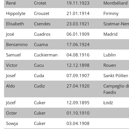
René
Crotet
19.11.1923
Montbéliard
Hippolyte
Crouzet
21.01.1914
Firminy
Elisabeth
Csendes
23.03.1921
Szatmar-Nem
José
Cuadros
06.01.1909
Madrid
Beniamino
Cuama
17.06.1924
Samuel
Cuckierman
04.08.1916
Lublin
Victor
Cucu
12.12.1898
Rouen
Josef
Cuda
07.09.1907
Sankt Pölten
Aldo
Cudiz
27.04.1920
Campeglio d
Faedis
Józef
Cuker
12.09.1895
Łódź
Octer
Cuker
01.10.1910
Sowja
Cuker
03.04.1908