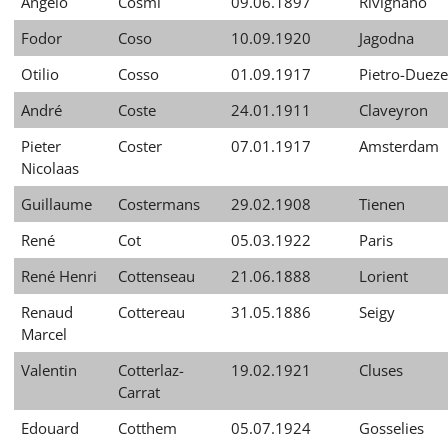
Angelo
Cosmi
09.06.1897
Rivignano
Fodor
Coso
10.09.1920
Jagodna
Otilio
Cosso
01.09.1917
Pietro-Dueze
André
Coste
24.01.1911
Claveyron
Pieter
Coster
07.01.1917
Amsterdam
Nicolaas
Guillaume
Costermans
29.02.1908
Tienen
René
Cot
05.03.1922
Paris
René Henri
Cottenseau
21.06.1888
Lorient
Renaud
Cottereau
31.05.1886
Seigy
Marcel
Valentin
Cotterlaz-
19.02.1921
Cluses
Carrat
Edouard
Cotthem
05.07.1924
Gosselies