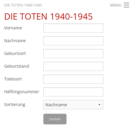
DIE TOTEN 1940-1945
MENU
DIE TOTEN 1940-1945
STARTSEITE
AKTUELLES
Vorname
AUSSTELLUNGEN
Nachname
GESCHICHTE
Geburtsort
BILDUNG
Geburtsland
FORSCHUNG
Todesort
SERVICE
Häftlingsnummer
Zurück
Deutsch
Gebärdensprache
Leichte Sprache
Sortierung
Deutsch
Suchen
Deutsch