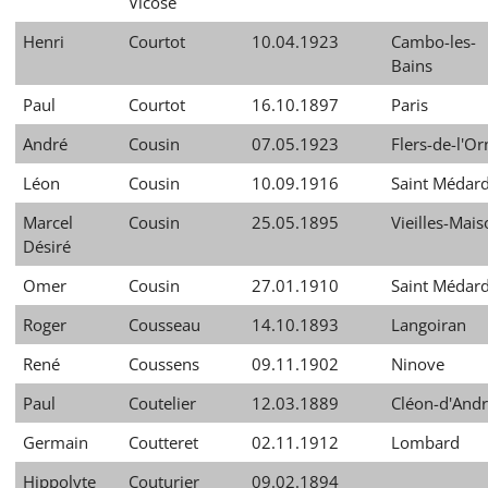
Vicose
Henri
Courtot
10.04.1923
Cambo-les-
Bains
Paul
Courtot
16.10.1897
Paris
André
Cousin
07.05.1923
Flers-de-l'Or
Léon
Cousin
10.09.1916
Saint Médar
Marcel
Cousin
25.05.1895
Vieilles-Mai
Désiré
Omer
Cousin
27.01.1910
Saint Médar
Roger
Cousseau
14.10.1893
Langoiran
René
Coussens
09.11.1902
Ninove
Paul
Coutelier
12.03.1889
Cléon-d'And
Germain
Coutteret
02.11.1912
Lombard
Hippolyte
Couturier
09.02.1894