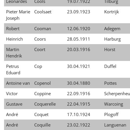
Leonardes
Cools
19.07.1922
Tilburg
Pieter Marie
Coolsaet
23.09.1923
Kortrijk
Joseph
Robert
Cooman
12.06.1920
Adegem
Heinrich
Coors
28.05.1911
Harburg
Martin
Coort
20.03.1916
Horst
Hendrik
Petrus
Cop
30.04.1921
Duffel
Eduard
Antoine van
Copenol
30.04.1880
Pottes
Victor
Coppine
22.09.1916
Scherpenheu
Gustave
Coquerelle
22.04.1915
Warcoing
André
Coquet
17.10.1924
Plogoff
André
Coquille
23.02.1922
Languenan