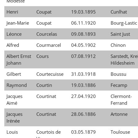
Modeste
Henri
Coupat
19.03.1895
Cunlhat
Jean-Marie
Coupat
06.11.1920
Bourg-Lastic
Léonce
Courcelas
09.08.1893
Saint Just
Alfred
Courmarcel
04.05.1902
Chinon
Albert Ernst
Cours
07.08.1912
Sarstedt, Kre
Johann
Hildesheim
Gilbert
Courtecuisse
31.03.1918
Boussu
Raymond
Courtin
19.03.1886
Fecamp
Jacques
Courtinat
27.04.1920
Clermont-
Aimé
Ferrand
Jacques
Courtinat
28.06.1886
Artonne
Irénée
Louis
Courtois de
03.05.1879
Toulouse