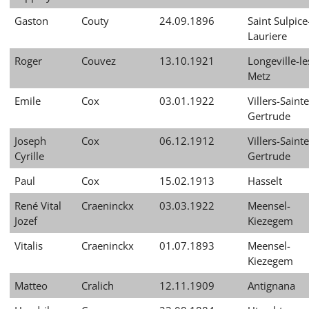
Gaston
Couty
24.09.1896
Saint Sulpice
Lauriere
Roger
Couvez
13.10.1921
Longeville-le
Metz
Emile
Cox
03.01.1922
Villers-Sainte
Gertrude
Joseph
Cox
06.12.1912
Villers-Sainte
Cyrille
Gertrude
Paul
Cox
15.02.1913
Hasselt
René Vital
Craeninckx
03.03.1922
Meensel-
Jozef
Kiezegem
Vitalis
Craeninckx
01.07.1893
Meensel-
Kiezegem
Matteo
Cralich
12.11.1909
Antignana