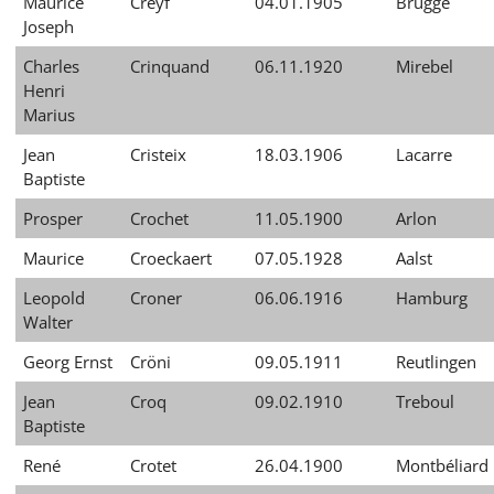
Maurice
Creyf
04.01.1905
Brügge
Joseph
Charles
Crinquand
06.11.1920
Mirebel
Henri
Marius
Jean
Cristeix
18.03.1906
Lacarre
Baptiste
Prosper
Crochet
11.05.1900
Arlon
Maurice
Croeckaert
07.05.1928
Aalst
Leopold
Croner
06.06.1916
Hamburg
Walter
Georg Ernst
Cröni
09.05.1911
Reutlingen
Jean
Croq
09.02.1910
Treboul
Baptiste
René
Crotet
26.04.1900
Montbéliard