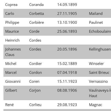
Coprea
Coranda
14.09.1899
Carlo
Corbetta
27.11.1905
Mailand
Philippe
Corbière
13.10.1900
Paulinet
Maurice
Corde
25.06.1893
Echoboulain
Heinrich
Cordes
Johannes
Cordes
20.05.1896
Kellinghusen
Claus
Michel
Cordier
15.02.1889
Winseler
Marcel
Cordon
07.04.1918
Saint Brieuc
Giovanni
Coren
15.11.1923
Vernassino
Gilbert
Corjon
08.08.1906
Vaulnaveys-l
Haut
René
Corlieu
29.08.1923
Magnac