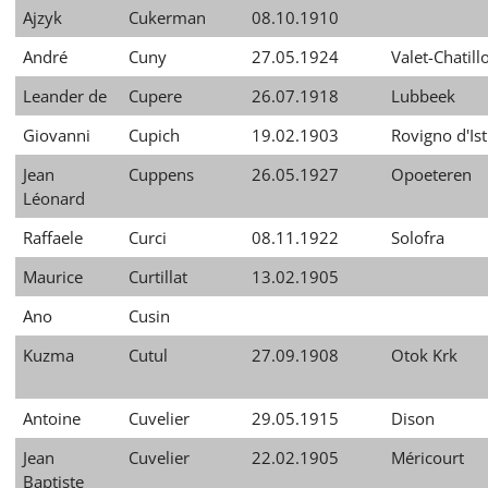
Ajzyk
Cukerman
08.10.1910
André
Cuny
27.05.1924
Valet-Chatill
Leander de
Cupere
26.07.1918
Lubbeek
Giovanni
Cupich
19.02.1903
Rovigno d'Ist
Jean
Cuppens
26.05.1927
Opoeteren
Léonard
Raffaele
Curci
08.11.1922
Solofra
Maurice
Curtillat
13.02.1905
Ano
Cusin
Kuzma
Cutul
27.09.1908
Otok Krk
Antoine
Cuvelier
29.05.1915
Dison
Jean
Cuvelier
22.02.1905
Méricourt
Baptiste