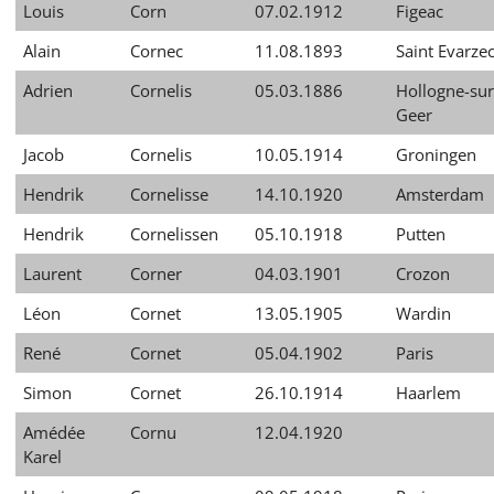
Louis
Corn
07.02.1912
Figeac
Alain
Cornec
11.08.1893
Saint Evarze
Adrien
Cornelis
05.03.1886
Hollogne-sur
Geer
Jacob
Cornelis
10.05.1914
Groningen
Hendrik
Cornelisse
14.10.1920
Amsterdam
Hendrik
Cornelissen
05.10.1918
Putten
Laurent
Corner
04.03.1901
Crozon
Léon
Cornet
13.05.1905
Wardin
René
Cornet
05.04.1902
Paris
Simon
Cornet
26.10.1914
Haarlem
Amédée
Cornu
12.04.1920
Karel