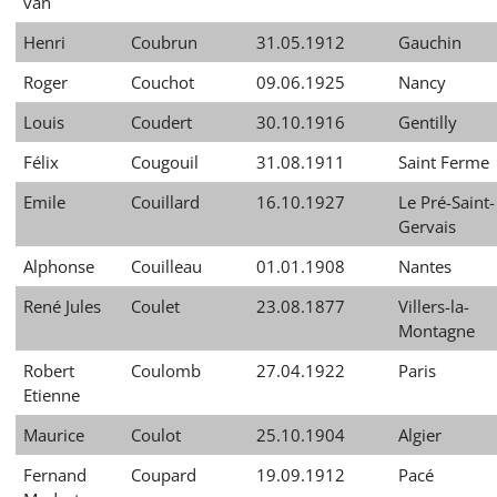
van
Henri
Coubrun
31.05.1912
Gauchin
Roger
Couchot
09.06.1925
Nancy
Louis
Coudert
30.10.1916
Gentilly
Félix
Cougouil
31.08.1911
Saint Ferme
Emile
Couillard
16.10.1927
Le Pré-Saint-
Gervais
Alphonse
Couilleau
01.01.1908
Nantes
René Jules
Coulet
23.08.1877
Villers-la-
Montagne
Robert
Coulomb
27.04.1922
Paris
Etienne
Maurice
Coulot
25.10.1904
Algier
Fernand
Coupard
19.09.1912
Pacé