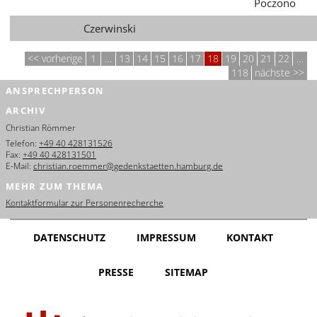
Poczono
Czerwinski
vorherige
1
…
13
14
15
16
17
18
19
20
21
22
…
118
nächste
ANSPRECHPERSON
ARCHIV
Christian Römmer
Telefon:
+49 40 428131526
Fax:
+49 40 428131501
E-Mail:
christian.roemmer@gedenkstaetten.hamburg.de
MEHR ZUM THEMA
Kontaktformular zur Personenrecherche
DATENSCHUTZ
IMPRESSUM
KONTAKT
PRESSE
SITEMAP