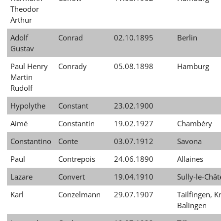
עברית
Theodor
Arthur
العربية
Adolf
Conrad
02.10.1895
Berlin
日
Gustav
本
Paul Henry
Conrady
05.08.1898
Hamburg
語
Martin
Rudolf
Hypolythe
Constant
23.02.1900
Aimé
Constantin
19.02.1927
Chambéry
Constantino
Conte
03.07.1912
Savona
Paul
Contrepois
24.06.1890
Allaines
Lazare
Convert
19.04.1910
Sully-le-Châ
Karl
Conzelmann
29.07.1907
Tailfingen, K
Balingen