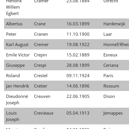
Hendrik
Cramer
23.08.1884
Utrecht
Willem
Egbert
Albertus
Crane
16.03.1899
Harderwijk
Peter
Cranen
11.10.1900
Laar
Karl August
Cremer
19.08.1922
Honnef/Rhei
Emile Victor
Crepin
15.02.1889
Esneux
Giuseppe
Crespi
28.08.1899
Ceriana
Roland
Crestel
09.11.1924
Paris
Jan Hendrik
Cretier
14.06.1896
Rossum
Dieudonné
Creuven
22.06.1905
Dison
Joseph
Louis
Crevieaux
05.04.1913
Jemappes
Joseph