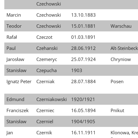
Czechowski
Marcin
Czechowski
13.10.1883
Teodor
Czechowski
15.01.1881
Warschau
Rafał
Czeczot
01.03.1891
Paul
Czehanski
28.06.1912
Alt-Steinbeck
Jarosław
Czemeryc
25.07.1924
Chryniow
Stanisław
Czepucha
1903
Ignatz Peter
Czerniak
28.07.1884
Posen
Edmund
Czerniakowski
1920/1921
Franciszek
Czerniec
16.05.1894
Pnikut
Stanisław
Czerniel
1904/1905
Jan
Czernik
16.11.1911
Klonowa, Kre