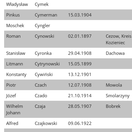
Władysław
Cymek
Pinkus
Cymerman
15.03.1904
Moschek
Cyngler
Roman
Cynowski
02.01.1897
Cezow, Kreis
Kozieniec
Stanisław
Cyronka
29.04.1908
Dachowa
Litmann
Cytrynowski
15.05.1899
Konstanty
Cywiński
13.12.1901
Piotr
Czach
12.07.1908
Mowola
Józef
Czado
21.10.1914
Smolarzyny
Wilhelm
Czaja
28.05.1907
Bobrek
Johann
Alfred
Czajkowski
09.06.1922