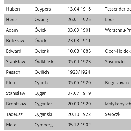
Hubert
Cuypers
13.04.1916
Tessenderlo
Hersz
Cwang
26.01.1925
Łódź
Adam
Ćwiek
03.09.1901
Warschau-Pr
Bolesław
Ćwiek
23.03.1911
Edward
Ćwienk
10.03.1885
Ober-Heidek
Stanisław
Ćwikliński
05.04.1923
Sosnowiec
Pesach
Cwilich
1923/1924
Piotr
Cybula
05.05.1920
Bogusławice
Stanisław
Cygan
07.07.1919
Bronisław
Cyganiez
20.09.1920
Malykonysc
Tadeusz
Cygański
20.10.1922
Seroczki
Motel
Cymberg
05.12.1902