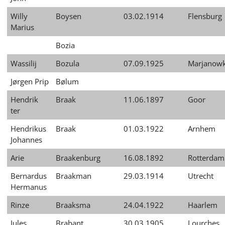
Willy
Boysen
03.02.1914
Flensburg
Marius
Bozia
Wassilij
Bozula
07.09.1925
Marjanow
Jørgen Prip
Bølum
Hendrik
Braak
11.06.1897
Goor
ter
Hendrikus
Braak
01.03.1922
Arnhem
Johannes
Arie
Braakenburg
16.08.1892
Rotterdam
Bernardus
Braakman
29.03.1914
Utrecht
Hermanus
Rinze
Braaksma
24.04.1922
Haarlem
Jules
Brabant
30.03.1905
Lourches