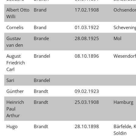
Albert Otto
Brand
17.02.1908
Ochsendor
Willi
Cornelis
Brand
01.03.1922
Schevenin
Gustav
Brande
28.08.1925
Mol
van den
August
Brandel
08.10.1896
Wesendor
Friedrich
Carl
Sari
Brandel
Günther
Brandt
09.02.1923
Heinrich
Brandt
25.03.1908
Hamburg
Paul
Arthur
Hugo
Brandt
28.10.1898
Bärfelde, K
Soldin