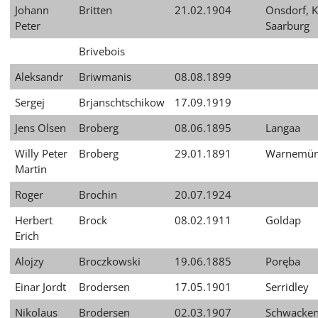
Johann
Britten
21.02.1904
Onsdorf, K
Peter
Saarburg
Brivebois
Aleksandr
Briwmanis
08.08.1899
Sergej
Brjanschtschikow
17.09.1919
Jens Olsen
Broberg
08.06.1895
Langaa
Willy Peter
Broberg
29.01.1891
Warnemü
Martin
Roger
Brochin
20.07.1924
Herbert
Brock
08.02.1911
Goldap
Erich
Alojzy
Broczkowski
19.06.1885
Poręba
Einar Jordt
Brodersen
17.05.1901
Serridley
Nikolaus
Brodersen
02.03.1907
Schwacken