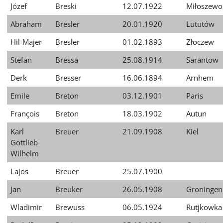
Józef
Breski
12.07.1922
Miłoszewo
Abraham
Bresler
20.01.1920
Lututów
Hil-Majer
Bresler
01.02.1893
Złoczew
Stefan
Bressa
25.08.1914
Sarantow
Derk
Bresser
16.06.1894
Arnhem
Emile
Breton
03.12.1901
Paris
François
Breton
18.03.1902
Autun
Karl
Breuer
21.09.1908
Kiel
Gottlieb
Wilhelm
Lajos
Breuer
25.07.1900
Jan
Breuker
26.05.1908
Groningen
Wladimir
Brewuss
06.05.1924
Rutjkowka