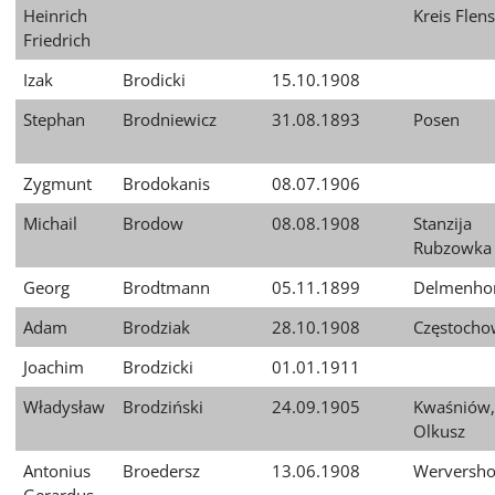
Heinrich
Kreis Flen
Friedrich
Izak
Brodicki
15.10.1908
Stephan
Brodniewicz
31.08.1893
Posen
Zygmunt
Brodokanis
08.07.1906
Michail
Brodow
08.08.1908
Stanzija
Rubzowka
Georg
Brodtmann
05.11.1899
Delmenhor
Adam
Brodziak
28.10.1908
Częstocho
Joachim
Brodzicki
01.01.1911
Władysław
Brodziński
24.09.1905
Kwaśniów,
Olkusz
Antonius
Broedersz
13.06.1908
Werversho