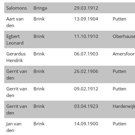
Salomons
Bringa
29.03.1912
Aart van
Brink
13.09.1904
Putten
den
Egbert
Brink
11.10.1910
Oberhaus
Leonard
Gerardus
Brink
06.07.1903
Amersfoor
Hendrik
Gerrit van
Brink
26.02.1906
Putten
den
Gerrit van
Brink
09.02.1912
Putten
den
Gerrit van
Brink
03.04.1923
Harderwij
den
Jan van
Brink
14.09.1900
Putten
den