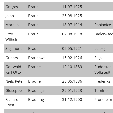
Grigres
Braun
11.07.1925
Jolan
Braun
25.08.1925
Mordka
Braun
18.07.1914
Pabianice
Otto
Braun
02.08.1918
Baden-Ba
Wilhelm
Siegmund
Braun
02.05.1921
Leipzig
Gunars
Braunaws
15.02.1926
Riga
Gottwald
Braune
12.10.1889
Rudolstadt
Karl Otto
Volkstedt
Niels Peter
Brauner
28.05.1886
Frederiks
Giuseppe
Braunigar
29.01.1923
Tomino
Richard
Bräuning
31.12.1900
Pforzheim
Ernst