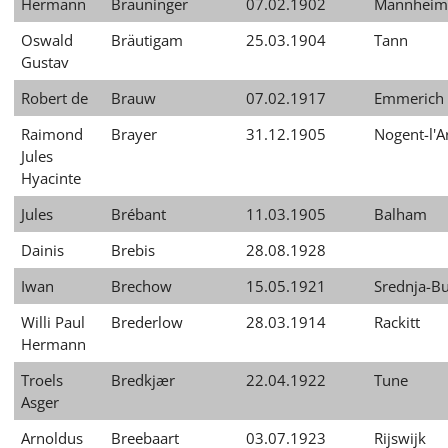
Hermann
Bräuninger
07.02.1902
Mannheim
Oswald
Bräutigam
25.03.1904
Tann
Gustav
Robert de
Brauw
07.02.1917
Emmerich
Raimond
Brayer
31.12.1905
Nogent-l'A
Jules
Hyacinte
Jules
Brébant
11.03.1905
Balham
Dainis
Brebis
28.08.1928
Iwan
Brechow
15.05.1921
Srednja-B
Willi Paul
Brederlow
28.03.1914
Rackitt
Hermann
Troels
Bredkjær
22.04.1922
Tune
Asger
Arnoldus
Breebaart
03.07.1923
Rijswijk