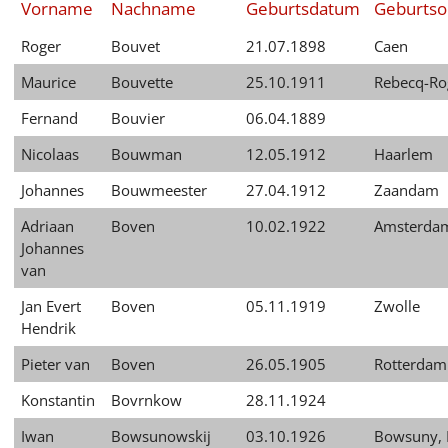
Vorname
Nachname
Geburtsdatum
Geburtso
English
Roger
Bouvet
21.07.1898
Caen
Français
Maurice
Bouvette
25.10.1911
Rebecq-R
Dansk
Fernand
Bouvier
06.04.1889
Español
Nicolaas
Bouwman
12.05.1912
Haarlem
Italiano
Johannes
Bouwmeester
27.04.1912
Zaandam
Nederlands
Adriaan
Boven
10.02.1922
Amsterda
Johannes
Polski
van
Português
Jan Evert
Boven
05.11.1919
Zwolle
Hendrik
Türkçe
Pieter van
Boven
26.05.1905
Rotterdam
Yкраїнський
Konstantin
Bovrnkow
28.11.1924
Русский
Iwan
Bowsunowskij
03.10.1926
Bowsuny, 