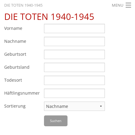
DIE TOTEN 1940-1945
MENU
DIE TOTEN 1940-1945
STARTSEITE
AKTUELLES
Vorname
AUSSTELLUNGEN
Nachname
GESCHICHTE
Geburtsort
BILDUNG
Geburtsland
FORSCHUNG
Todesort
SERVICE
Häftlingsnummer
Zurück
Deutsch
Gebärdensprache
Leichte Sprache
Sortierung
Deutsch
Suchen
Deutsch