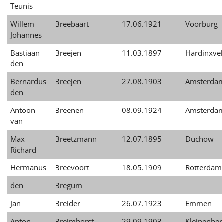
Teunis
Willem
Breebaart
17.06.1921
Voorburg
Johannes
Bastiaan
Breejen
11.03.1897
Hardinxve
den
Bernardus
Breejen
27.08.1903
Amsterda
den
Antoon
Breenen
08.09.1924
Amsterda
van
Max
Breetzmann
12.07.1895
Duchow
Richard
Hermanus
Breevoort
18.05.1909
Rotterdam
den
Bregum
Jan
Breider
26.07.1923
Emmen
Anton
Breimhorst
29.09.1903
Kleinenber