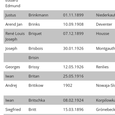
Eduard
Edmund
Justus
Brinkmann
01.11.1899
Niederkau
Arend Jan
Brinks
10.09.1908
Deventer
René Louis
Briquet
07.12.1899
Housse
Joseph
Joseph
Brisbois
30.01.1926
Montgauth
Brisin
Georges
Brissy
12.05.1926
Renlies
Iwan
Britan
25.05.1916
Andrej
Britikow
1902
Nowaja-Sl
Iwan
Britschka
08.02.1924
Korpilowk
Siegfried
Britt
15.03.1896
Grönebeck