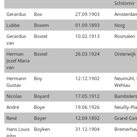
Schitomir
עברית
Gerardus
Box
27.09.1903
Amsterda
العربية
Lubbe
Boxem
01.09.1893
Norg
日
本
Gerardus
Boxtel
10.02.1913
Rosmalen
語
van
Herman
Boxtel
26.03.1924
Oisterwijk
Jozef Maria
van
Hermann
Boy
12.12.1902
Neumühl, 
Gustav
Wehlau
Nicolas
Boyard
17.05.1912
Bambiders
André
Boye
19.06.1926
Neuilly-Pl
René
Boyer
12.09.1892
Grand Co
Hans Louis
Boyken
31.12.1904
Bremerha
John