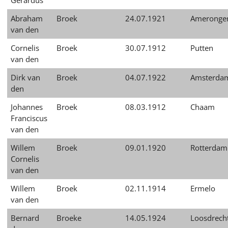
Gerardus
Abraham
Broek
24.07.1921
Ameronge
van den
Cornelis
Broek
30.07.1912
Putten
van den
Dirk van
Broek
04.07.1922
Amsterda
den
Johannes
Broek
08.03.1912
Chaam
Franciscus
van den
Willem
Broek
09.01.1920
Rotterdam
Cornelis
van den
Willem
Broek
02.11.1914
Ermelo
van den
Bernard
Broeke
14.05.1924
Loosdrech