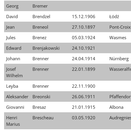
Georg
Bremer
David
Brendzel
15.12.1906
Łódź
Jean
Breneol
27.10.1897
Pont-Croix
Jules
Brenez
05.03.1924
Wasmes
Edward
Brenjakowski
24.10.1921
Johann
Brenner
24.04.1914
Nürnberg
Josef
Brenner
22.01.1899
Wasseralf
Wilhelm
Leyba
Brenner
22.11.1900
Aleksander
Breonski
26.06.1911
Pfaffendor
Giovanni
Bresaz
21.01.1915
Albona
Henri
Brescheau
03.05.1920
Audregnie
Marius