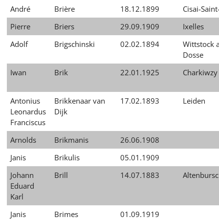
André
Brière
18.12.1899
Cisai-Sain
Pierre
Briers
29.09.1909
Ixelles
Adolf
Brigschinski
02.02.1894
Wittstock 
Dosse
Iwan
Brik
22.01.1925
Charkiwzy
Antonius
Brikkenaar van
17.02.1893
Leiden
Leonardus
Dijk
Franciscus
Arnolds
Brikmanis
26.06.1908
Janis
Brikulis
05.01.1909
Johann
Brill
14.07.1883
Altenbursc
Eduard
Karl
Janis
Brimes
01.09.1919