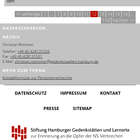
den
vorherige
1
…
7
8
9
10
11
12
13
14
15
16
…
118
nächste
ANSPRECHPERSON
ARCHIV
Christian Römmer
Telefon:
+49 40 428131526
Fax:
+49 40 428131501
E-Mail:
christian.roemmer@gedenkstaetten.hamburg.de
MEHR ZUM THEMA
Kontaktformular zur Personenrecherche
DATENSCHUTZ
IMPRESSUM
KONTAKT
PRESSE
SITEMAP