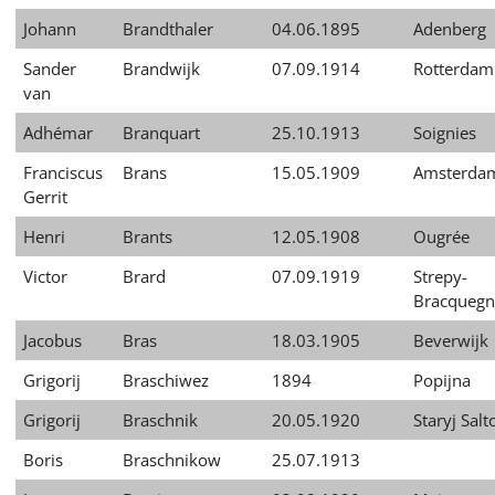
Johann
Brandthaler
04.06.1895
Adenberg
Sander
Brandwijk
07.09.1914
Rotterdam
van
Adhémar
Branquart
25.10.1913
Soignies
Franciscus
Brans
15.05.1909
Amsterda
Gerrit
Henri
Brants
12.05.1908
Ougrée
Victor
Brard
07.09.1919
Strepy-
Bracquegn
Jacobus
Bras
18.03.1905
Beverwijk
Grigorij
Braschiwez
1894
Popijna
Grigorij
Braschnik
20.05.1920
Staryj Sal
Boris
Braschnikow
25.07.1913