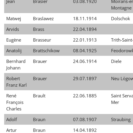
Jean
Brasier
03.08.1920
Moirans-e
Montagne
Matwej
Braslawez
18.11.1914
Dolschok
Arvids
Brass
22.04.1894
Eugène
Brasseur
22.01.1913
Trith-Saint
Anatolij
Brattschikow
08.04.1925
Feodorow
Bernhard
Brauer
24.06.1914
Diele
Johann
Robert
Brauer
29.07.1897
Neu Lögo
Franz Karl
René
Brault
22.06.1885
Saint Serv
François
Mer
Charles
Adolf
Braun
07.08.1907
Straubing
Artur
Braun
14.04.1892