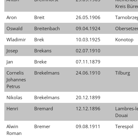
Kreis Büre
Aron
Breit
26.05.1906
Tarnobrze
Oswald
Breitenbach
09.04.1924
Obersetze
Wladimir
Brek
10.03.1925
Konotop
Josep
Brekans
02.07.1910
Jan
Breke
07.11.1879
Cornelis
Brekelmans
24.06.1910
Tilburg
Johannes
Petrus
Nikolas
Brekelmans
20.12.1899
Henri
Bremard
12.12.1896
Lambres-l
Douai
Alwin
Bremer
09.08.1911
Terespol
Roman