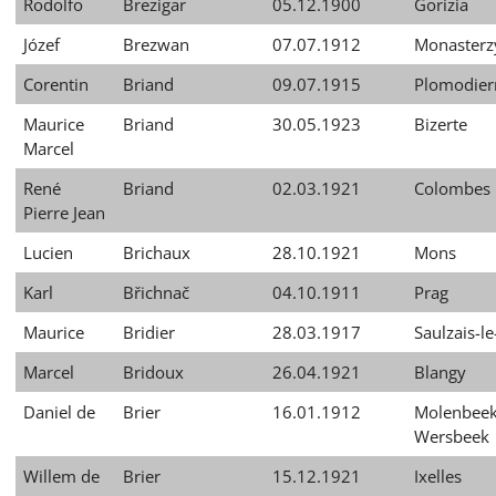
Rodolfo
Brezigar
05.12.1900
Gorizia
Józef
Brezwan
07.07.1912
Monasterz
Corentin
Briand
09.07.1915
Plomodier
Maurice
Briand
30.05.1923
Bizerte
Marcel
René
Briand
02.03.1921
Colombes
Pierre Jean
Lucien
Brichaux
28.10.1921
Mons
Karl
Břichnač
04.10.1911
Prag
Maurice
Bridier
28.03.1917
Saulzais-le
Marcel
Bridoux
26.04.1921
Blangy
Daniel de
Brier
16.01.1912
Molenbeek
Wersbeek
Willem de
Brier
15.12.1921
Ixelles