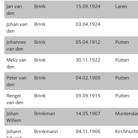
Jan van
Brink
15.09.1924
Laren
den
Johan van
Brink
03.04.1924
den
Johannes
Brink
05.04.1912
Putten
van den
Melis van
Brink
30.11.1922
Putten
den
Peter van
Brink
04.02.1900
Putten
den
Renger
Brink
09.09.1915
Putten
van den
Johan
Brinkman
14.05.1907
Muntend
Willem
Johann
Brinkmann
04.11.1906
Kirchhucht