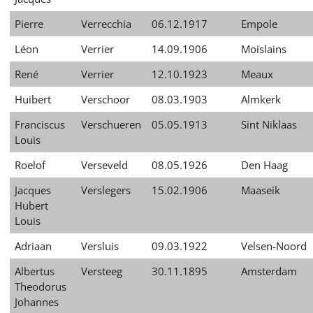
Pierre
Verrecchia
06.12.1917
Empole
Léon
Verrier
14.09.1906
Moislains
René
Verrier
12.10.1923
Meaux
Huibert
Verschoor
08.03.1903
Almkerk
Franciscus
Verschueren
05.05.1913
Sint Niklaas
Louis
Roelof
Verseveld
08.05.1926
Den Haag
Jacques
Verslegers
15.02.1906
Maaseik
Hubert
Louis
Adriaan
Versluis
09.03.1922
Velsen-Noord
Albertus
Versteeg
30.11.1895
Amsterdam
Theodorus
Johannes