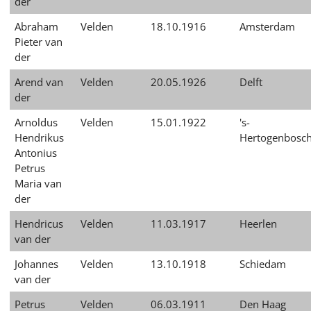
der
Abraham
Velden
18.10.1916
Amsterdam
Pieter van
der
Arend van
Velden
20.05.1926
Delft
der
Arnoldus
Velden
15.01.1922
's-
Hendrikus
Hertogenbosc
Antonius
Petrus
Maria van
der
Hendricus
Velden
11.03.1917
Heerlen
van der
Johannes
Velden
13.10.1918
Schiedam
van der
Petrus
Velden
06.03.1911
Den Haag