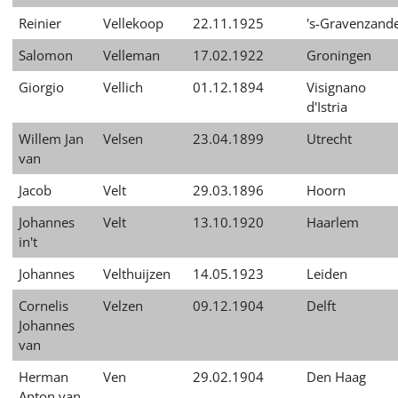
Reinier
Vellekoop
22.11.1925
's-Gravenzand
Salomon
Velleman
17.02.1922
Groningen
Giorgio
Vellich
01.12.1894
Visignano
d'Istria
Willem Jan
Velsen
23.04.1899
Utrecht
van
Jacob
Velt
29.03.1896
Hoorn
Johannes
Velt
13.10.1920
Haarlem
in't
Johannes
Velthuijzen
14.05.1923
Leiden
Cornelis
Velzen
09.12.1904
Delft
Johannes
van
Herman
Ven
29.02.1904
Den Haag
Anton van