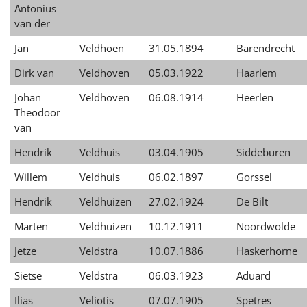
Antonius
van der
Jan
Veldhoen
31.05.1894
Barendrecht
Dirk van
Veldhoven
05.03.1922
Haarlem
Johan
Veldhoven
06.08.1914
Heerlen
Theodoor
van
Hendrik
Veldhuis
03.04.1905
Siddeburen
Willem
Veldhuis
06.02.1897
Gorssel
Hendrik
Veldhuizen
27.02.1924
De Bilt
Marten
Veldhuizen
10.12.1911
Noordwolde
Jetze
Veldstra
10.07.1886
Haskerhorne
Sietse
Veldstra
06.03.1923
Aduard
Ilias
Veliotis
07.07.1905
Spetres