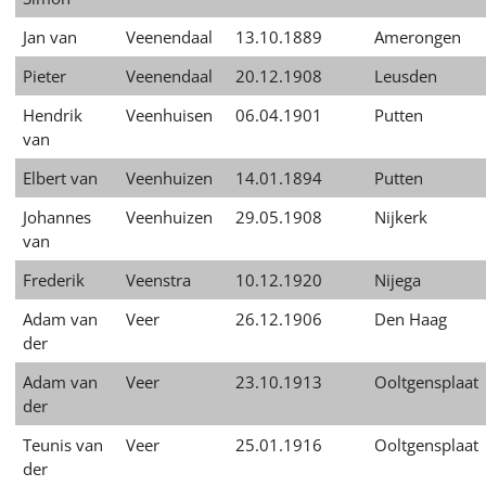
Jan van
Veenendaal
13.10.1889
Amerongen
Pieter
Veenendaal
20.12.1908
Leusden
Hendrik
Veenhuisen
06.04.1901
Putten
van
Elbert van
Veenhuizen
14.01.1894
Putten
Johannes
Veenhuizen
29.05.1908
Nijkerk
van
Frederik
Veenstra
10.12.1920
Nijega
Adam van
Veer
26.12.1906
Den Haag
der
Adam van
Veer
23.10.1913
Ooltgensplaat
der
Teunis van
Veer
25.01.1916
Ooltgensplaat
der