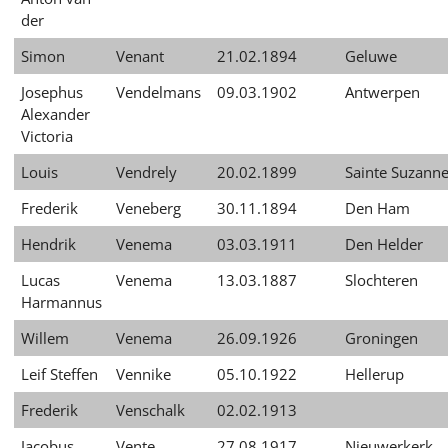
der
Simon
Venant
21.02.1894
Geluwe
Josephus
Vendelmans
09.03.1902
Antwerpen
Alexander
Victoria
Louis
Vendrely
20.02.1899
Sainte Suzann
Frederik
Veneberg
30.11.1894
Den Ham
Hendrik
Venema
03.03.1911
Den Helder
Lucas
Venema
13.03.1887
Slochteren
Harmannus
Willem
Venema
26.09.1926
Groningen
Leif Steffen
Vennike
05.10.1922
Hellerup
Frederik
Venschalk
02.02.1913
Jacobus
Vente
27.08.1917
Nieuwerkerk