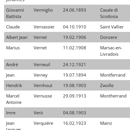
Giovanni
Vermiglio
24.06.1893
Casale di
Battista
Scodosia
Claude
Vernassier
04.10.1910
Saint Vallier
Albert Jean
Vernet
19.02.1906
Donzere
Marius
Vernet
11.02.1908
Marsac-en-
Livradois
André
Verneuil
24.12.1921
Jean
Verney
19.07.1894
Montferrand
Hendrik
Vernhout
19.08.1903
Zwolle
Marcel
Vernusse
29.09.1913
Montherrand
Antoine
Imre
Verö
04.08.1903
Jean
Verquière
16.02.1923
Mainz
Jacques