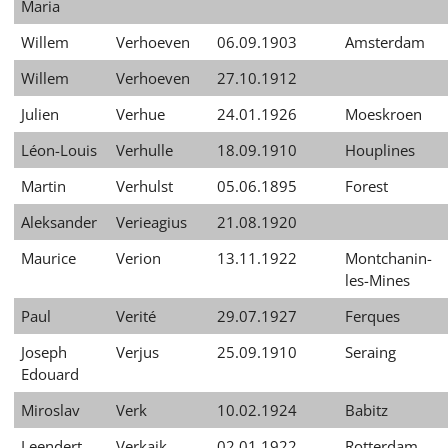
Maria
Willem
Verhoeven
06.09.1903
Amsterdam
Willem
Verhoeven
27.10.1912
Julien
Verhue
24.01.1926
Moeskroen
Léon-Louis
Verhulle
18.09.1910
Houplines
Martin
Verhulst
05.06.1895
Forest
Aleksander
Verieagius
21.08.1920
Maurice
Verion
13.11.1922
Montchanin-
les-Mines
Paul
Verité
29.07.1927
Ferques
Joseph
Verjus
25.09.1910
Seraing
Edouard
Miroslav
Verk
10.02.1924
Babitz
Leendert
Verkaik
02.01.1922
Rotterdam