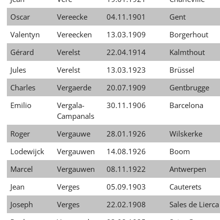
Oscar
Vereecke
04.11.1901
Gent
Valentyn
Vereecken
13.03.1909
Borgerhout
Gérard
Verelst
22.04.1914
Kalmthout
Jules
Verelst
13.03.1923
Brüssel
Charles
Vergaerde
20.07.1909
Gentbrugge
Emilio
Vergala-
30.11.1906
Barcelona
Campanals
Roger
Vergauwe
28.01.1926
Wilskerke
Lodewijck
Vergauwen
14.08.1926
Boom
Marcel
Vergauwen
08.11.1922
Antwerpen
Jean
Verges
05.09.1903
Cauterets
Joseph
Verges
22.02.1908
Sales de Lierca