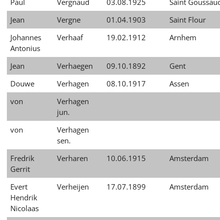
Paul
Vergnaud
03.08.1925
Saint Goussau
Jean
Vergne
01.04.1903
Saint Flour
Johannes
Verhaaf
19.02.1912
Arnhem
Antonius
Jean
Verhaegen
09.10.1892
Gent
Douwe
Verhagen
08.10.1917
Assen
von
Verhagen
jun.
von
Verhagen
sen.
Fredrik
Verharen
10.06.1915
Amsterdam
Gerrit
Evert
Verheijen
17.07.1899
Amsterdam
Hendrik
Nicolaas