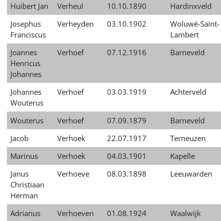
Huibert Jan
Verheul
10.10.1890
Hardinxveld
Josephus
Verheyden
03.10.1902
Woluwé-Saint-
Franciscus
Lambert
Joannes
Verhoef
07.12.1916
Barneveld
Henricus
Johannes
Johannes
Verhoef
03.03.1919
Achterveld
Wouterus
Wouterus
Verhoef
07.09.1879
Barneveld
Jacob
Verhoek
22.07.1917
Terneuzen
Marinus
Verhoek
04.03.1901
Kapelle
Janus
Verhoeve
08.03.1898
Leeuwarden
Christiaan
Herman
Adrianus
Verhoeven
01.08.1924
Waalwijk