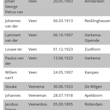
Johan
Veen
20.05.1903
Amsterdam
עברית
George
Petrus van
العربية
Johannes
Veen
06.03.1913
Recklinghause
日
van der
本
語
Lammert
Veen
06.10.1907
Harkema-
van der
Opeinde
Louwe ter
Veen
01.12.1923
Zuidhorn
Paulus van
Veen
13.06.1923
Harkema
der
Willem
Veen
24.05.1907
Kampen
van't
Stouke
Veenema
30.06.1923
De Wilgen
Johannes
Veeneman
28.07.1918
Apeldoorn
Jacobus
Veenenbos
05.09.1895
Rotterdam
Simon