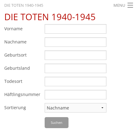
DIE TOTEN 1940-1945
MENU
DIE TOTEN 1940-1945
STARTSEITE
AKTUELLES
Vorname
AUSSTELLUNGEN
Nachname
GESCHICHTE
Geburtsort
BILDUNG
Geburtsland
FORSCHUNG
Todesort
SERVICE
Häftlingsnummer
Zurück
Deutsch
Gebärdensprache
Leichte Sprache
Sortierung
Deutsch
Suchen
Deutsch