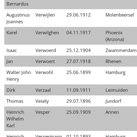
Bernardus
Augustinus
Verwijlen
29.06.1912
Molenbeersel
Joannes
Karel
Verwilghen
04.11.1917
Phoenix
(Arizona)
Isaac
Verwoerd
25.12.1904
Zwammerdam
Jan
Verwoert
27.07.1918
Rhenen
Walter John
Verwohl
25.06.1899
Hamburg
Henry
Dirk
Verzaal
11.09.1911
Leimuiden
Thomas
Vesely
29.07.1896
Jundorf
Heinrich
Vesper
25.09.1909
Annen
Wilhelm
Karl
Heinrich
Vespermann
01.10.1893
Hamburg