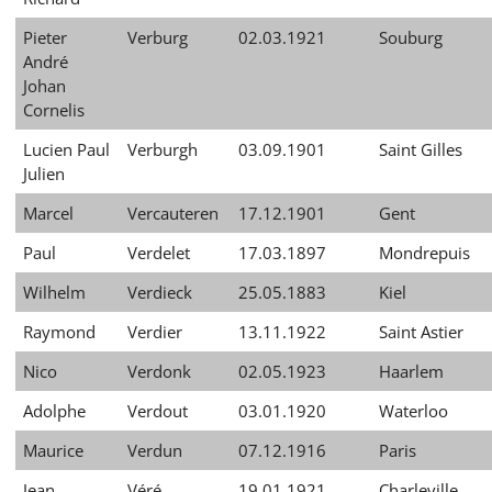
Pieter
Verburg
02.03.1921
Souburg
André
Johan
Cornelis
Lucien Paul
Verburgh
03.09.1901
Saint Gilles
Julien
Marcel
Vercauteren
17.12.1901
Gent
Paul
Verdelet
17.03.1897
Mondrepuis
Wilhelm
Verdieck
25.05.1883
Kiel
Raymond
Verdier
13.11.1922
Saint Astier
Nico
Verdonk
02.05.1923
Haarlem
Adolphe
Verdout
03.01.1920
Waterloo
Maurice
Verdun
07.12.1916
Paris
Jean
Véré
19.01.1921
Charleville