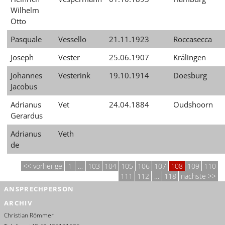
Wilhelm
Otto
Pasquale
Vessello
21.11.1923
Roccasecca
Joseph
Vester
25.06.1907
Krälingen
Johannes
Vesterink
19.10.1914
Doesburg
Jacobus
Adrianus
Vet
24.04.1884
Oudshoorn
Gerardus
Adrianus
Veth
de
vorherige
1
…
103
104
105
106
107
108
109
110
111
112
…
118
nächste
ANSPRECHPERSON
ARCHIV
Christian Römmer