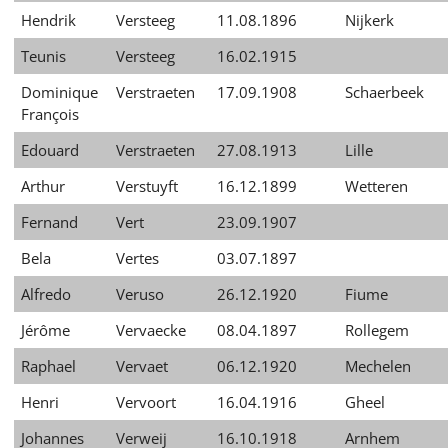
Hendrik
Versteeg
11.08.1896
Nijkerk
Teunis
Versteeg
16.02.1915
Dominique
Verstraeten
17.09.1908
Schaerbeek
François
Edouard
Verstraeten
27.08.1913
Lille
Arthur
Verstuyft
16.12.1899
Wetteren
Fernand
Vert
23.09.1907
Bela
Vertes
03.07.1897
Alfredo
Veruso
26.12.1920
Fiume
Jérôme
Vervaecke
08.04.1897
Rollegem
Raphael
Vervaet
06.12.1920
Mechelen
Henri
Vervoort
16.04.1916
Gheel
Johannes
Verweij
16.10.1918
Arnhem