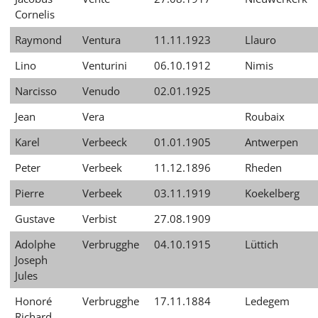
Cornelis
Raymond
Ventura
11.11.1923
Llauro
Lino
Venturini
06.10.1912
Nimis
Narcisso
Venudo
02.01.1925
Jean
Vera
Roubaix
Karel
Verbeeck
01.01.1905
Antwerpen
Peter
Verbeek
11.12.1896
Rheden
Pierre
Verbeek
03.11.1919
Koekelberg
Gustave
Verbist
27.08.1909
Adolphe
Verbrugghe
04.10.1915
Lüttich
Joseph
Jules
Honoré
Verbrugghe
17.11.1884
Ledegem
Richard