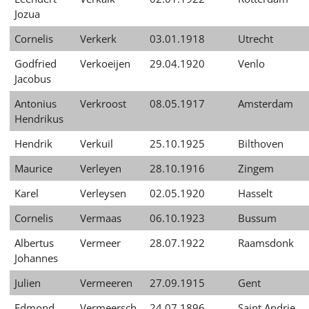
Jozua
Cornelis
Verkerk
03.01.1918
Utrecht
Godfried
Verkoeijen
29.04.1920
Venlo
Jacobus
Antonius
Verkroost
08.05.1917
Amsterdam
Hendrikus
Hendrik
Verkuil
25.10.1925
Bilthoven
Maurice
Verleyen
28.10.1916
Zingem
Karel
Verleysen
02.05.1920
Hasselt
Cornelis
Vermaas
06.10.1923
Bussum
Albertus
Vermeer
28.07.1922
Raamsdonk
Johannes
Julien
Vermeeren
27.09.1915
Gent
Edmond
Vermeersch
24.07.1896
Saint Andrie