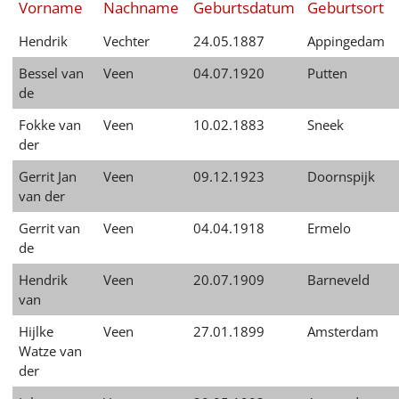
Vorname
Nachname
Geburtsdatum
Geburtsort
English
Hendrik
Vechter
24.05.1887
Appingedam
Français
Bessel van
Veen
04.07.1920
Putten
Dansk
de
Español
Fokke van
Veen
10.02.1883
Sneek
der
Italiano
Gerrit Jan
Veen
09.12.1923
Doornspijk
Nederlands
van der
Gerrit van
Veen
04.04.1918
Ermelo
Polski
de
Português
Hendrik
Veen
20.07.1909
Barneveld
van
Türkçe
Hijlke
Veen
27.01.1899
Amsterdam
Yкраїнський
Watze van
der
Русский