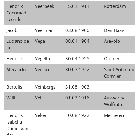
Hendrik
Veerbeek
15.01.1911
Rotterdam
Coenraad
Leendert
Jacob
Veerman
03.08.1900
Den Haag
Luciano de
Vega
08.01.1904
Arevolo
la
Hendrik
Vegelin
30.04.1925
Opijnen
Alexandre
Veillard
30.07.1922
Saint Aubin-du
Cormier
Bertulis
Veinbergs
31.08.1903
Willi
Veit
01.03.1916
Auswärts-
Wülfrath
Hendrik
Veken
10.08.1922
Mechelen
Isabella
Daniel van