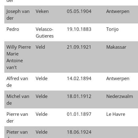
der
Joseph van
Veken
05.05.1904
Antwerpen
der
Pedro
Velasco-
19.10.1883
Torijo
Gutieres
Willy Pierre
Veld
21.09.1921
Makassar
Marie
Antoine
van't
Alfred van
Velde
14.02.1894
Antwerpen
de
Michel van
Velde
18.01.1912
Nederzwalm
de
Pierre van
Velde
01.01.1897
Le Havre
der
Pieter van
Velde
18.06.1924