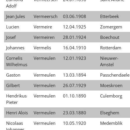
Adolf
Jean Jules
Vermeersch
03.06.1908
Etterbeek
Lucien
Vermeire
12.04.1925
Zomergem
Josef
Vermeiren
28.01.1924
Boechout
Johannes
Vermelis
16.04.1910
Rotterdam
Cornelis
Vermeulen
12.01.1923
Nieuwer-
Wilhelmus
Amstel
Gaston
Vermeulen
13.03.1894
Passchendaele
Gilbert
Vermeulen
26.07.1929
Moeskroen
Hendrikus
Vermeulen
01.10.1890
Culemborg
Pieter
Henri Alois
Vermeulen
23.03.1880
Elseghem
Nicolaas
Vermeulen
10.05.1920
Medemblik
Johannes