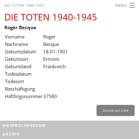
DIE TOTEN 1940-1945
MENU
DIE TOTEN 1940-1945
STARTSEITE
Roger Becque
AKTUELLES
Vorname
Roger
AUSSTELLUNGEN
Nachname
Becque
Geburtsdatum
18.01.1901
GESCHICHTE
Geburtsort
Ermont
Geburtsland
Frankreich
BILDUNG
Todesdatum
FORSCHUNG
Todesort
Beschäftigung
SERVICE
Häftlingsnummer
37580
Zurück
Deutsch
Gebärdensprache
Leichte Sprache
Zurück zur Liste
Deutsch
ANSPRECHPERSON
Deutsch
ARCHIV