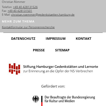
Christian Römmer
English
Telefon:
+49 40 428131526
Fax:
+49 40 428131501
Français
E-Mail:
christian.roemmer@gedenkstaetten.hamburg.de
MEHR ZUM THEMA
Dansk
Kontaktformular zur Personenrecherche
Español
DATENSCHUTZ
IMPRESSUM
KONTAKT
Italiano
PRESSE
SITEMAP
Nederlands
Polski
Português
Türkçe
Gefördert von:
Yкраїнський
Русский