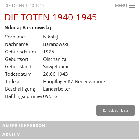
DIE TOTEN 1940-1945
MENU
DIE TOTEN 1940-1945
STARTSEITE
Nikolaj Baranowskij
AKTUELLES
Vorname
Nikolaj
AUSSTELLUNGEN
Nachname
Baranowskij
Geburtsdatum
1925
GESCHICHTE
Geburtsort
Olschaniza
Geburtsland
Sowjetunion
BILDUNG
Todesdatum
28.06.1943
FORSCHUNG
Todesort
Hauptlager KZ Neuengamme
Beschäftigung
Landarbeiter
SERVICE
Häftlingsnummer
09516
Zurück
Deutsch
Gebärdensprache
Leichte Sprache
Zurück zur Liste
Deutsch
ANSPRECHPERSON
Deutsch
ARCHIV