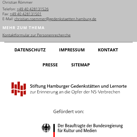
Christian Römmer
English
Telefon:
+49 40 428131526
Fax:
+49 40 428131501
Français
E-Mail:
christian.roemmer@gedenkstaetten.hamburg.de
MEHR ZUM THEMA
Dansk
Kontaktformular zur Personenrecherche
Español
DATENSCHUTZ
IMPRESSUM
KONTAKT
Italiano
PRESSE
SITEMAP
Nederlands
Polski
Português
Türkçe
Gefördert von:
Yкраїнський
Русский