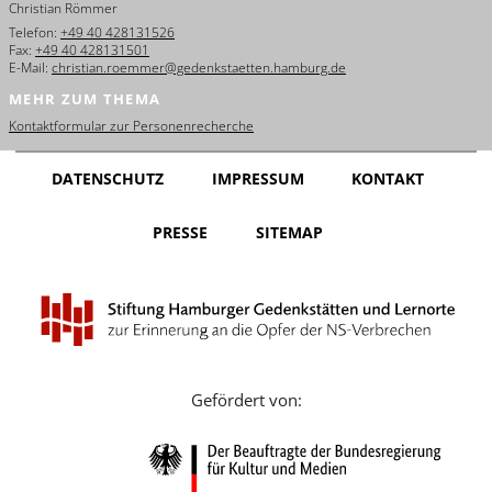
Christian Römmer
English
Telefon:
+49 40 428131526
Fax:
+49 40 428131501
Français
E-Mail:
christian.roemmer@gedenkstaetten.hamburg.de
MEHR ZUM THEMA
Dansk
Kontaktformular zur Personenrecherche
Español
DATENSCHUTZ
IMPRESSUM
KONTAKT
Italiano
PRESSE
SITEMAP
Nederlands
Polski
Português
Türkçe
Gefördert von:
Yкраїнський
Русский