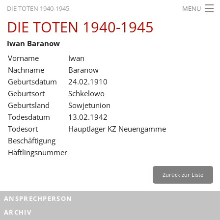
DIE TOTEN 1940-1945
MENU
DIE TOTEN 1940-1945
STARTSEITE
Iwan Baranow
AKTUELLES
Vorname
Iwan
AUSSTELLUNGEN
Nachname
Baranow
Geburtsdatum
24.02.1910
GESCHICHTE
Geburtsort
Schkelowo
Geburtsland
Sowjetunion
BILDUNG
Todesdatum
13.02.1942
FORSCHUNG
Todesort
Hauptlager KZ Neuengamme
Beschäftigung
SERVICE
Häftlingsnummer
Zurück
Deutsch
Gebärdensprache
Leichte Sprache
Zurück zur Liste
Deutsch
ANSPRECHPERSON
Deutsch
ARCHIV