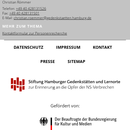
Christian Römmer
English
Telefon:
+49 40 428131526
Fax:
+49 40 428131501
Français
E-Mail:
christian.roemmer@gedenkstaetten.hamburg.de
MEHR ZUM THEMA
Dansk
Kontaktformular zur Personenrecherche
Español
DATENSCHUTZ
IMPRESSUM
KONTAKT
Italiano
PRESSE
SITEMAP
Nederlands
Polski
Português
Türkçe
Gefördert von:
Yкраїнський
Русский