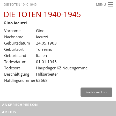
DIE TOTEN 1940-1945
MENU
DIE TOTEN 1940-1945
STARTSEITE
Gino Iacuzzi
AKTUELLES
Vorname
Gino
AUSSTELLUNGEN
Nachname
Iacuzzi
Geburtsdatum
24.05.1903
GESCHICHTE
Geburtsort
Torreano
Geburtsland
Italien
BILDUNG
Todesdatum
01.01.1945
FORSCHUNG
Todesort
Hauptlager KZ Neuengamme
Beschäftigung
Hilfsarbeiter
SERVICE
Häftlingsnummer
62668
Zurück
Deutsch
Gebärdensprache
Leichte Sprache
Zurück zur Liste
Deutsch
ANSPRECHPERSON
Deutsch
ARCHIV