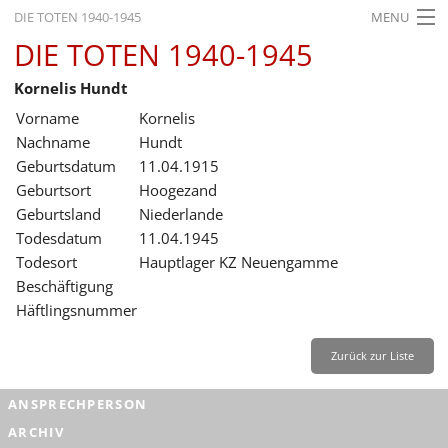
DIE TOTEN 1940-1945
MENU
DIE TOTEN 1940-1945
STARTSEITE
Kornelis Hundt
AKTUELLES
Vorname
Kornelis
AUSSTELLUNGEN
Nachname
Hundt
Geburtsdatum
11.04.1915
GESCHICHTE
Geburtsort
Hoogezand
Geburtsland
Niederlande
BILDUNG
Todesdatum
11.04.1945
FORSCHUNG
Todesort
Hauptlager KZ Neuengamme
Beschäftigung
SERVICE
Häftlingsnummer
Zurück
Deutsch
Gebärdensprache
Leichte Sprache
Zurück zur Liste
Deutsch
ANSPRECHPERSON
Deutsch
ARCHIV