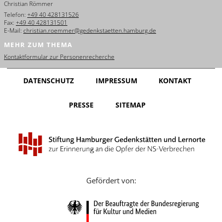
Christian Römmer
English
Telefon:
+49 40 428131526
Fax:
+49 40 428131501
Français
E-Mail:
christian.roemmer@gedenkstaetten.hamburg.de
MEHR ZUM THEMA
Dansk
Kontaktformular zur Personenrecherche
Español
DATENSCHUTZ
IMPRESSUM
KONTAKT
Italiano
PRESSE
SITEMAP
Nederlands
Polski
Português
Türkçe
Gefördert von:
Yкраїнський
Русский