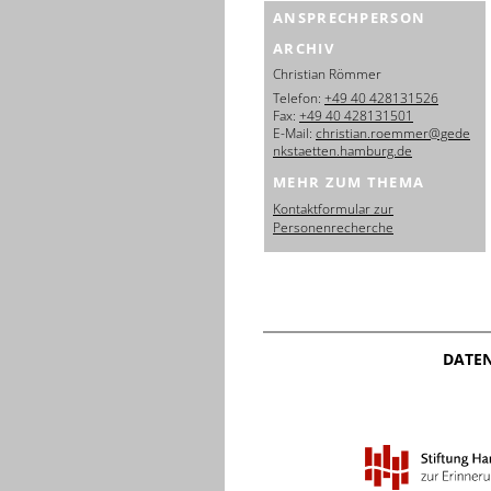
ANSPRECHPERSON
ARCHIV
Christian Römmer
Telefon:
+49 40 428131526
Fax:
+49 40 428131501
E-Mail:
christian.roemmer@gede
nkstaetten.hamburg.de
MEHR ZUM THEMA
Kontaktformular zur
Personenrecherche
DATE