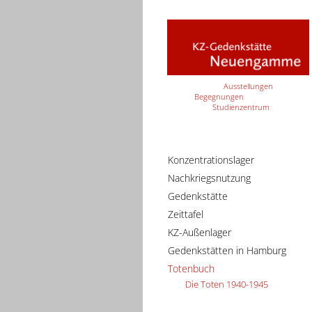
Ausstellungen
Begegnungen
Studienzentrum
Konzentrationslager
Nachkriegsnutzung
Gedenkstätte
Zeittafel
KZ-Außenlager
Gedenkstätten in Hamburg
Totenbuch
Die Toten 1940-1945