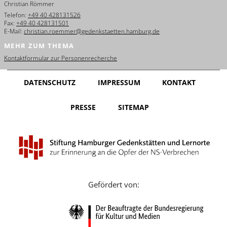
Christian Römmer
English
Telefon:
+49 40 428131526
Fax:
+49 40 428131501
Français
E-Mail:
christian.roemmer@gedenkstaetten.hamburg.de
MEHR ZUM THEMA
Dansk
Kontaktformular zur Personenrecherche
Español
DATENSCHUTZ
IMPRESSUM
KONTAKT
Italiano
PRESSE
SITEMAP
Nederlands
Polski
Português
Türkçe
Gefördert von:
Yкраїнський
Русский