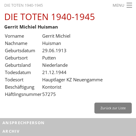
DIE TOTEN 1940-1945
MENU
DIE TOTEN 1940-1945
STARTSEITE
Gerrit Michiel Huisman
AKTUELLES
Vorname
Gerrit Michiel
AUSSTELLUNGEN
Nachname
Huisman
Geburtsdatum
29.06.1913
GESCHICHTE
Geburtsort
Putten
Geburtsland
Niederlande
BILDUNG
Todesdatum
21.12.1944
FORSCHUNG
Todesort
Hauptlager KZ Neuengamme
Beschäftigung
Kontorist
SERVICE
Häftlingsnummer
57275
Zurück
Deutsch
Gebärdensprache
Leichte Sprache
Zurück zur Liste
Deutsch
ANSPRECHPERSON
Deutsch
ARCHIV