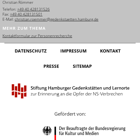
Christian Römmer
English
Telefon:
+49 40 428131526
Fax:
+49 40 428131501
Français
E-Mail:
christian.roemmer@gedenkstaetten.hamburg.de
MEHR ZUM THEMA
Dansk
Kontaktformular zur Personenrecherche
Español
DATENSCHUTZ
IMPRESSUM
KONTAKT
Italiano
PRESSE
SITEMAP
Nederlands
Polski
Português
Türkçe
Gefördert von:
Yкраїнський
Русский