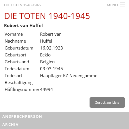
DIE TOTEN 1940-1945
MENU
DIE TOTEN 1940-1945
STARTSEITE
Robert van Huffel
AKTUELLES
Vorname
Robert van
AUSSTELLUNGEN
Nachname
Huffel
Geburtsdatum
16.02.1923
GESCHICHTE
Geburtsort
Eeklo
Geburtsland
Belgien
BILDUNG
Todesdatum
03.03.1945
FORSCHUNG
Todesort
Hauptlager KZ Neuengamme
Beschäftigung
SERVICE
Häftlingsnummer
44994
Zurück
Deutsch
Gebärdensprache
Leichte Sprache
Zurück zur Liste
Deutsch
ANSPRECHPERSON
Deutsch
ARCHIV