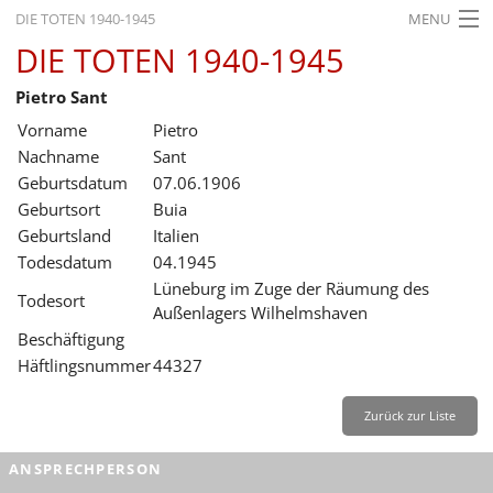
DIE TOTEN 1940-1945
MENU
DIE TOTEN 1940-1945
STARTSEITE
Pietro Sant
AKTUELLES
Vorname
Pietro
AUSSTELLUNGEN
Nachname
Sant
Geburtsdatum
07.06.1906
GESCHICHTE
Geburtsort
Buia
Geburtsland
Italien
BILDUNG
Todesdatum
04.1945
FORSCHUNG
Lüneburg im Zuge der Räumung des
Todesort
Außenlagers Wilhelmshaven
SERVICE
Beschäftigung
Häftlingsnummer
44327
Zurück
Deutsch
Gebärdensprache
Leichte Sprache
Deutsch
Zurück zur Liste
Deutsch
ANSPRECHPERSON