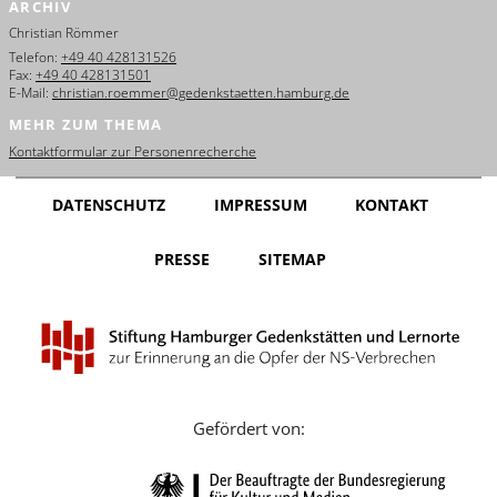
ARCHIV
English
Christian Römmer
Français
Telefon:
+49 40 428131526
Fax:
+49 40 428131501
E-Mail:
christian.roemmer@gedenkstaetten.hamburg.de
Dansk
MEHR ZUM THEMA
Español
Kontaktformular zur Personenrecherche
Italiano
DATENSCHUTZ
IMPRESSUM
KONTAKT
Nederlands
PRESSE
SITEMAP
Polski
Português
Türkçe
Yкраїнський
Gefördert von:
Русский