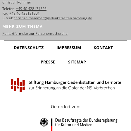
Christian Römmer
English
Telefon:
+49 40 428131526
Fax:
+49 40 428131501
Français
E-Mail:
christian.roemmer@gedenkstaetten.hamburg.de
MEHR ZUM THEMA
Dansk
Kontaktformular zur Personenrecherche
Español
DATENSCHUTZ
IMPRESSUM
KONTAKT
Italiano
PRESSE
SITEMAP
Nederlands
Polski
Português
Türkçe
Gefördert von:
Yкраїнський
Русский