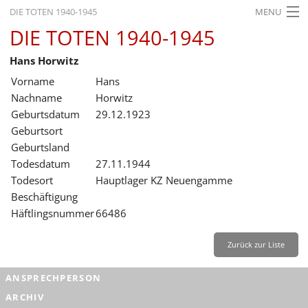
DIE TOTEN 1940-1945
MENU
DIE TOTEN 1940-1945
STARTSEITE
Hans Horwitz
AKTUELLES
Vorname
Hans
AUSSTELLUNGEN
Nachname
Horwitz
Geburtsdatum
29.12.1923
GESCHICHTE
Geburtsort
Geburtsland
BILDUNG
Todesdatum
27.11.1944
FORSCHUNG
Todesort
Hauptlager KZ Neuengamme
Beschäftigung
SERVICE
Häftlingsnummer
66486
Zurück
Deutsch
Gebärdensprache
Leichte Sprache
Zurück zur Liste
Deutsch
ANSPRECHPERSON
Deutsch
ARCHIV