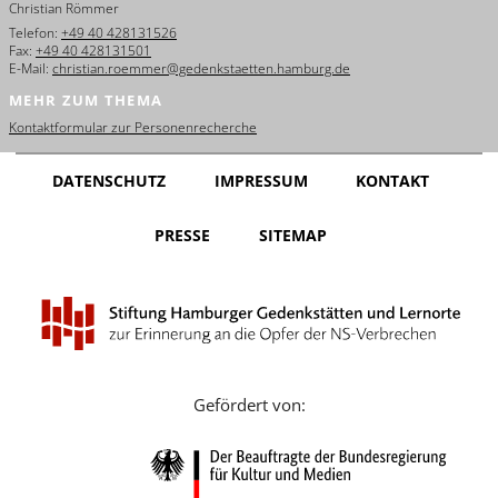
Christian Römmer
English
Telefon:
+49 40 428131526
Fax:
+49 40 428131501
Français
E-Mail:
christian.roemmer@gedenkstaetten.hamburg.de
MEHR ZUM THEMA
Dansk
Kontaktformular zur Personenrecherche
Español
DATENSCHUTZ
IMPRESSUM
KONTAKT
Italiano
PRESSE
SITEMAP
Nederlands
Polski
Português
Türkçe
Gefördert von:
Yкраїнський
Русский