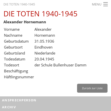
DIE TOTEN 1940-1945
MENU
DIE TOTEN 1940-1945
STARTSEITE
Alexander Hornemann
AKTUELLES
Vorname
Alexander
AUSSTELLUNGEN
Nachname
Hornemann
Geburtsdatum
31.05.1936
GESCHICHTE
Geburtsort
Eindhoven
Geburtsland
Niederlande
BILDUNG
Todesdatum
20.04.1945
FORSCHUNG
Todesort
der Schule Bullenhuser Damm
Beschäftigung
SERVICE
Häftlingsnummer
Zurück
Deutsch
Gebärdensprache
Leichte Sprache
Zurück zur Liste
Deutsch
ANSPRECHPERSON
Deutsch
ARCHIV