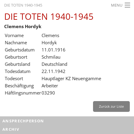
DIE TOTEN 1940-1945
MENU
DIE TOTEN 1940-1945
STARTSEITE
Clemens Hordyk
AKTUELLES
Vorname
Clemens
AUSSTELLUNGEN
Nachname
Hordyk
Geburtsdatum
11.01.1916
GESCHICHTE
Geburtsort
Schmilau
Geburtsland
Deutschland
BILDUNG
Todesdatum
22.11.1942
FORSCHUNG
Todesort
Hauptlager KZ Neuengamme
Beschäftigung
Arbeiter
SERVICE
Häftlingsnummer
03290
Zurück
Deutsch
Gebärdensprache
Leichte Sprache
Zurück zur Liste
Deutsch
ANSPRECHPERSON
Deutsch
ARCHIV