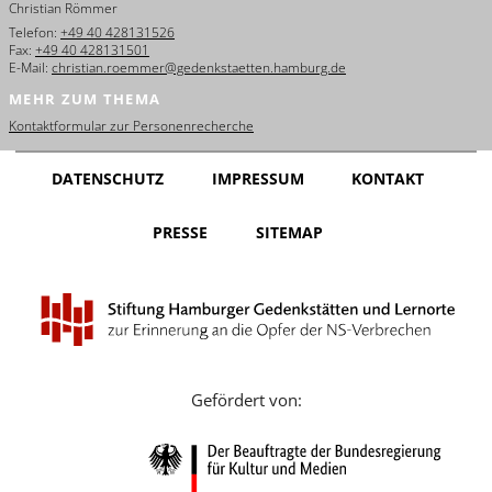
Christian Römmer
English
Telefon:
+49 40 428131526
Fax:
+49 40 428131501
Français
E-Mail:
christian.roemmer@gedenkstaetten.hamburg.de
MEHR ZUM THEMA
Dansk
Kontaktformular zur Personenrecherche
Español
DATENSCHUTZ
IMPRESSUM
KONTAKT
Italiano
PRESSE
SITEMAP
Nederlands
Polski
Português
Türkçe
Gefördert von:
Yкраїнський
Русский