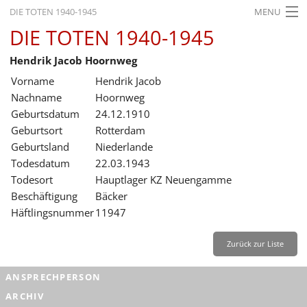
DIE TOTEN 1940-1945
MENU
DIE TOTEN 1940-1945
STARTSEITE
Hendrik Jacob Hoornweg
AKTUELLES
Vorname
Hendrik Jacob
AUSSTELLUNGEN
Nachname
Hoornweg
Geburtsdatum
24.12.1910
GESCHICHTE
Geburtsort
Rotterdam
Geburtsland
Niederlande
BILDUNG
Todesdatum
22.03.1943
FORSCHUNG
Todesort
Hauptlager KZ Neuengamme
Beschäftigung
Bäcker
SERVICE
Häftlingsnummer
11947
Zurück
Deutsch
Gebärdensprache
Leichte Sprache
Zurück zur Liste
Deutsch
ANSPRECHPERSON
Deutsch
ARCHIV