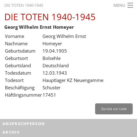
DIE TOTEN 1940-1945
MENU
DIE TOTEN 1940-1945
STARTSEITE
Georg Wilhelm Ernst Homeyer
AKTUELLES
Vorname
Georg Wilhelm Ernst
AUSSTELLUNGEN
Nachname
Homeyer
Geburtsdatum
19.04.1905
GESCHICHTE
Geburtsort
Bolsehle
Geburtsland
Deutschland
BILDUNG
Todesdatum
12.03.1943
FORSCHUNG
Todesort
Hauptlager KZ Neuengamme
Beschäftigung
Schuster
SERVICE
Häftlingsnummer
17451
Zurück
Deutsch
Gebärdensprache
Leichte Sprache
Zurück zur Liste
Deutsch
ANSPRECHPERSON
Deutsch
ARCHIV