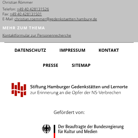
Christian Römmer
English
Telefon:
+49 40 428131526
Fax:
+49 40 428131501
Français
E-Mail:
christian.roemmer@gedenkstaetten.hamburg.de
MEHR ZUM THEMA
Dansk
Kontaktformular zur Personenrecherche
Español
DATENSCHUTZ
IMPRESSUM
KONTAKT
Italiano
PRESSE
SITEMAP
Nederlands
Polski
Português
Türkçe
Gefördert von:
Yкраїнський
Русский