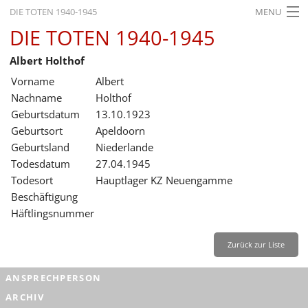
DIE TOTEN 1940-1945
MENU
DIE TOTEN 1940-1945
STARTSEITE
Albert Holthof
AKTUELLES
Vorname
Albert
AUSSTELLUNGEN
Nachname
Holthof
Geburtsdatum
13.10.1923
GESCHICHTE
Geburtsort
Apeldoorn
Geburtsland
Niederlande
BILDUNG
Todesdatum
27.04.1945
FORSCHUNG
Todesort
Hauptlager KZ Neuengamme
Beschäftigung
SERVICE
Häftlingsnummer
Zurück
Deutsch
Gebärdensprache
Leichte Sprache
Zurück zur Liste
Deutsch
ANSPRECHPERSON
Deutsch
ARCHIV