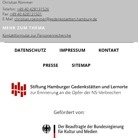
Christian Römmer
English
Telefon:
+49 40 428131526
Fax:
+49 40 428131501
Français
E-Mail:
christian.roemmer@gedenkstaetten.hamburg.de
MEHR ZUM THEMA
Dansk
Kontaktformular zur Personenrecherche
Español
DATENSCHUTZ
IMPRESSUM
KONTAKT
Italiano
PRESSE
SITEMAP
Nederlands
Polski
Português
Türkçe
Gefördert von:
Yкраїнський
Русский