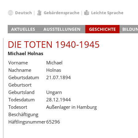
Deutsch
Gebärdensprache
Leichte Sprache
Deutsch
AKTUELLES
AUSSTELLUNGEN
GESCHICHTE
BILDU
English
Nachrichten
Hauptausstellung
Konzentrationslager
Führungen / Projek
Der An
Schüle
Français
DIE TOTEN 1940-1945
Veranstaltungskalender
Lager-SS
Wachturm
Nachkriegsnutzung
Projekttage
Berufsgruppenorie
Sterbe
Berufs
Dansk
Michael Holnas
Klinkerwerk
Gedenkstätte
Längere Projekte
Kooperationen
Führungen
Die Hä
Erwac
Español
Vorname
Michael
ehem. Walther-Werke
Zeittafel
Schulkooperatione
Studientage
Arbeit
Inklus
Italiano
Nachname
Holnas
Gefängnismauer
KZ-Außenlager
Vor- und Nachbere
Alltag
Außenl
Fortbi
Nederlands
Geburtsdatum
21.07.1894
Haus des Gedenkens
Gedenkstätten in Ham
Digitale Angebote
Lager-
Begeg
Polski
Geburtsort
Sonderausstellungen
Totenbuch
Das E
Die To
Português
Geburtsland
Ungarn
Wanderausstellungen
Türkçe
Todesdatum
28.12.1944
Yкраїнський
Todesort
Außenlager in Hamburg
Beschäftigung
Русский
Häftlingsnummer
65296
עברית
العربية