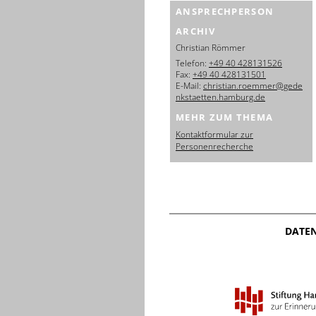
ANSPRECHPERSON
ARCHIV
Christian Römmer
Telefon:
+49 40 428131526
Fax:
+49 40 428131501
E-Mail:
christian.roemmer@gede
nkstaetten.hamburg.de
MEHR ZUM THEMA
Kontaktformular zur
Personenrecherche
DATE