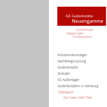
Ausstellungen
Begegnungen
Studienzentrum
Konzentrationslager
Nachkriegsnutzung
Gedenkstätte
Zeittafel
KZ-Außenlager
Gedenkstätten in Hamburg
Totenbuch
Die Toten 1940-1945