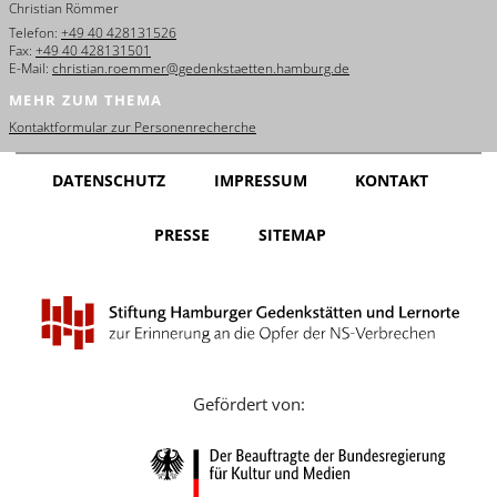
Christian Römmer
English
Telefon:
+49 40 428131526
Fax:
+49 40 428131501
Français
E-Mail:
christian.roemmer@gedenkstaetten.hamburg.de
MEHR ZUM THEMA
Dansk
Kontaktformular zur Personenrecherche
Español
DATENSCHUTZ
IMPRESSUM
KONTAKT
Italiano
PRESSE
SITEMAP
Nederlands
Polski
Português
Türkçe
Gefördert von:
Yкраїнський
Русский