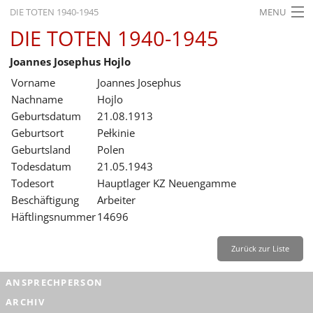
DIE TOTEN 1940-1945
MENU
DIE TOTEN 1940-1945
STARTSEITE
Joannes Josephus Hojlo
AKTUELLES
Vorname
Joannes Josephus
AUSSTELLUNGEN
Nachname
Hojlo
Geburtsdatum
21.08.1913
GESCHICHTE
Geburtsort
Pełkinie
Geburtsland
Polen
BILDUNG
Todesdatum
21.05.1943
FORSCHUNG
Todesort
Hauptlager KZ Neuengamme
Beschäftigung
Arbeiter
SERVICE
Häftlingsnummer
14696
Zurück
Deutsch
Gebärdensprache
Leichte Sprache
Zurück zur Liste
Deutsch
ANSPRECHPERSON
Deutsch
ARCHIV