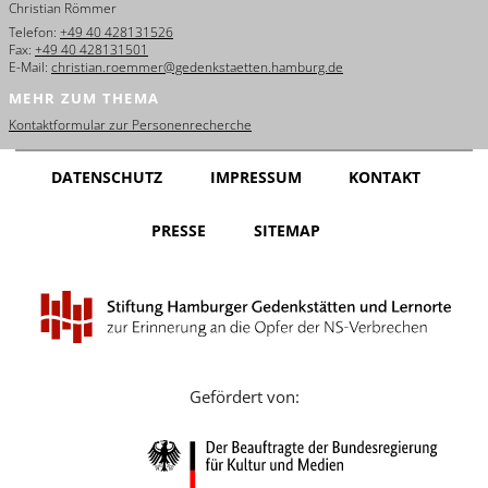
Christian Römmer
English
Telefon:
+49 40 428131526
Fax:
+49 40 428131501
Français
E-Mail:
christian.roemmer@gedenkstaetten.hamburg.de
MEHR ZUM THEMA
Dansk
Kontaktformular zur Personenrecherche
Español
DATENSCHUTZ
IMPRESSUM
KONTAKT
Italiano
PRESSE
SITEMAP
Nederlands
Polski
Português
Türkçe
Gefördert von:
Yкраїнський
Русский