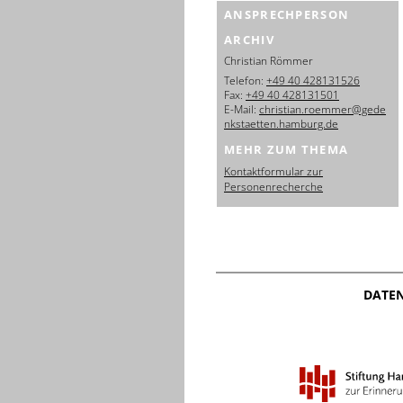
ANSPRECHPERSON
ARCHIV
Christian Römmer
Telefon:
+49 40 428131526
Fax:
+49 40 428131501
E-Mail:
christian.roemmer@gede
nkstaetten.hamburg.de
MEHR ZUM THEMA
Kontaktformular zur
Personenrecherche
DATE