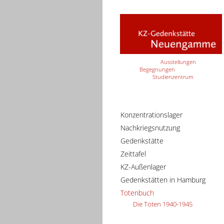
Ausstellungen
Begegnungen
Studienzentrum
Konzentrationslager
Nachkriegsnutzung
Gedenkstätte
Zeittafel
KZ-Außenlager
Gedenkstätten in Hamburg
Totenbuch
Die Toten 1940-1945