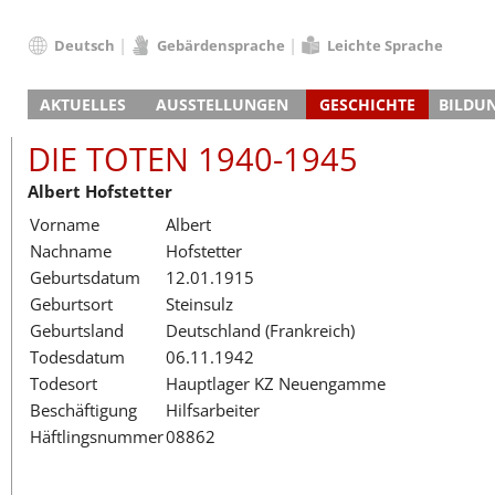
Deutsch
Gebärdensprache
Leichte Sprache
Deutsch
AKTUELLES
AUSSTELLUNGEN
GESCHICHTE
BILDU
English
Nachrichten
Hauptausstellung
Konzentrationslager
Führungen / Projek
Der An
Schüle
Français
DIE TOTEN 1940-1945
Veranstaltungskalender
Lager-SS
Wachturm
Nachkriegsnutzung
Projekttage
Berufsgruppenorie
Sterbe
Berufs
Dansk
Albert Hofstetter
Klinkerwerk
Gedenkstätte
Längere Projekte
Kooperationen
Führungen
Die Hä
Erwac
Español
Vorname
Albert
ehem. Walther-Werke
Zeittafel
Schulkooperatione
Studientage
Arbeit
Inklus
Italiano
Nachname
Hofstetter
Gefängnismauer
KZ-Außenlager
Vor- und Nachbere
Alltag
Außenl
Fortbi
Nederlands
Geburtsdatum
12.01.1915
Haus des Gedenkens
Gedenkstätten in Ham
Digitale Angebote
Lager-
Begeg
Polski
Geburtsort
Steinsulz
Sonderausstellungen
Totenbuch
Das E
Die To
Português
Geburtsland
Deutschland (Frankreich)
Wanderausstellungen
Türkçe
Todesdatum
06.11.1942
Yкраїнський
Todesort
Hauptlager KZ Neuengamme
Beschäftigung
Hilfsarbeiter
Русский
Häftlingsnummer
08862
עברית
العربية