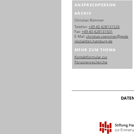
ANSPRECHPERSON
ARCHIV
Christian Römmer
Telefon:
+49 40 428131526
Fax:
+49 40 428131501
E-Mail:
christian.roemmer@gede
nkstaetten.hamburg.de
MEHR ZUM THEMA
Kontaktformular zur
Personenrecherche
DATE