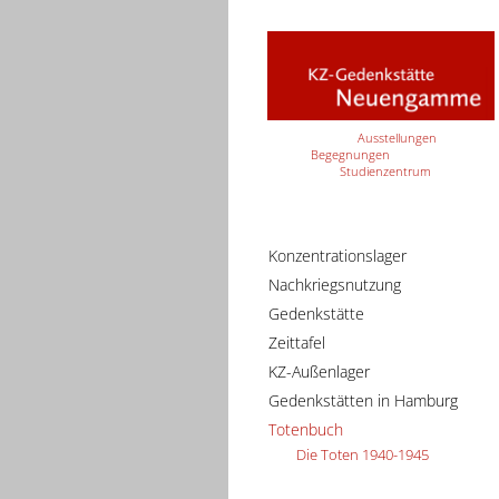
Ausstellungen
Begegnungen
Studienzentrum
Konzentrationslager
Nachkriegsnutzung
Gedenkstätte
Zeittafel
KZ-Außenlager
Gedenkstätten in Hamburg
Totenbuch
Die Toten 1940-1945