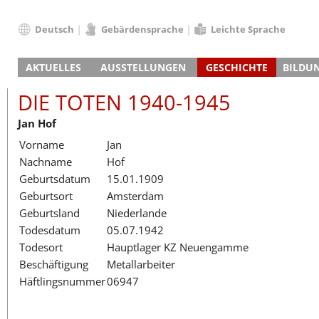
Deutsch
Gebärdensprache
Leichte Sprache
Deutsch
AKTUELLES
AUSSTELLUNGEN
GESCHICHTE
BILDU
English
Nachrichten
Hauptausstellung
Konzentrationslager
Führungen / Projek
Der An
Schüle
Français
DIE TOTEN 1940-1945
Veranstaltungskalender
Lager-SS
Wachturm
Nachkriegsnutzung
Projekttage
Berufsgruppenorie
Sterbe
Berufs
Dansk
Jan Hof
Klinkerwerk
Gedenkstätte
Längere Projekte
Kooperationen
Führungen
Die Hä
Erwac
Español
Vorname
Jan
ehem. Walther-Werke
Zeittafel
Schulkooperatione
Studientage
Arbeit
Inklus
Italiano
Nachname
Hof
Gefängnismauer
KZ-Außenlager
Vor- und Nachbere
Alltag
Außenl
Fortbi
Nederlands
Geburtsdatum
15.01.1909
Haus des Gedenkens
Gedenkstätten in Ham
Digitale Angebote
Lager-
Begeg
Polski
Geburtsort
Amsterdam
Sonderausstellungen
Totenbuch
Das E
Die To
Português
Geburtsland
Niederlande
Wanderausstellungen
Türkçe
Todesdatum
05.07.1942
Yкраїнський
Todesort
Hauptlager KZ Neuengamme
Beschäftigung
Metallarbeiter
Русский
Häftlingsnummer
06947
עברית
العربية