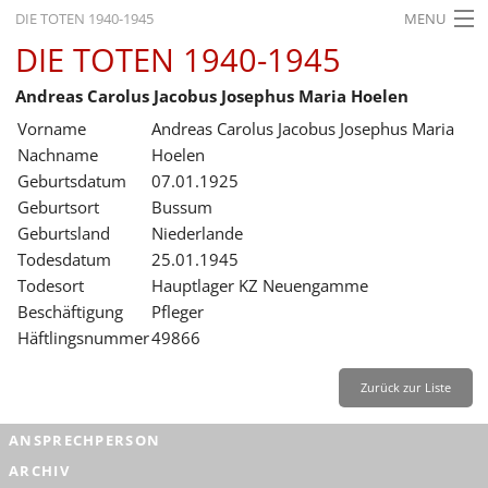
DIE TOTEN 1940-1945
MENU
DIE TOTEN 1940-1945
STARTSEITE
Andreas Carolus Jacobus Josephus Maria Hoelen
AKTUELLES
Vorname
Andreas Carolus Jacobus Josephus Maria
AUSSTELLUNGEN
Nachname
Hoelen
Geburtsdatum
07.01.1925
GESCHICHTE
Geburtsort
Bussum
Geburtsland
Niederlande
BILDUNG
Todesdatum
25.01.1945
FORSCHUNG
Todesort
Hauptlager KZ Neuengamme
Beschäftigung
Pfleger
SERVICE
Häftlingsnummer
49866
Zurück
Deutsch
Gebärdensprache
Leichte Sprache
Zurück zur Liste
Deutsch
ANSPRECHPERSON
Deutsch
ARCHIV