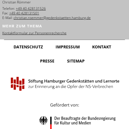
Christian Römmer
English
Telefon:
+49 40 428131526
Fax:
+49 40 428131501
Français
E-Mail:
christian.roemmer@gedenkstaetten.hamburg.de
MEHR ZUM THEMA
Dansk
Kontaktformular zur Personenrecherche
Español
DATENSCHUTZ
IMPRESSUM
KONTAKT
Italiano
PRESSE
SITEMAP
Nederlands
Polski
Português
Türkçe
Gefördert von:
Yкраїнський
Русский