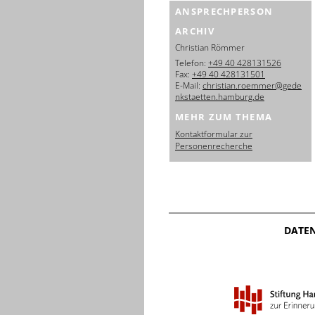
ANSPRECHPERSON
ARCHIV
Christian Römmer
Telefon:
+49 40 428131526
Fax:
+49 40 428131501
E-Mail:
christian.roemmer@gede
nkstaetten.hamburg.de
MEHR ZUM THEMA
Kontaktformular zur
Personenrecherche
DATE