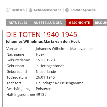
Deutsch
Gebärdensprache
Leichte Sprache
Deutsch
AKTUELLES
AUSSTELLUNGEN
GESCHICHTE
BILDU
English
Nachrichten
Hauptausstellung
Konzentrationslager
Führungen / Projek
Der An
Schüle
Français
DIE TOTEN 1940-1945
Veranstaltungskalender
Lager-SS
Wachturm
Nachkriegsnutzung
Projekttage
Berufsgruppenorie
Sterbe
Berufs
Dansk
Johannes Wilhelmus Maria van den Hoek
Klinkerwerk
Gedenkstätte
Längere Projekte
Kooperationen
Führungen
Die Hä
Erwac
Español
Vorname
Johannes Wilhelmus Maria van den
ehem. Walther-Werke
Zeittafel
Schulkooperatione
Studientage
Arbeit
Inklus
Italiano
Nachname
Hoek
Gefängnismauer
KZ-Außenlager
Vor- und Nachbere
Alltag
Außenl
Fortbi
Nederlands
Geburtsdatum
15.12.1923
Haus des Gedenkens
Gedenkstätten in Ham
Digitale Angebote
Lager-
Begeg
Polski
Geburtsort
's-Hertogenbosch
Sonderausstellungen
Totenbuch
Das E
Die To
Português
Geburtsland
Niederlande
Wanderausstellungen
Türkçe
Todesdatum
26.01.1945
Yкраїнський
Todesort
Hauptlager KZ Neuengamme
Beschäftigung
Polsterer
Русский
Häftlingsnummer
49135
עברית
العربية