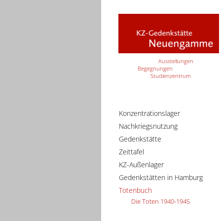
Ausstellungen
Begegnungen
Studienzentrum
Konzentrationslager
Nachkriegsnutzung
Gedenkstätte
Zeittafel
KZ-Außenlager
Gedenkstätten in Hamburg
Totenbuch
Die Toten 1940-1945