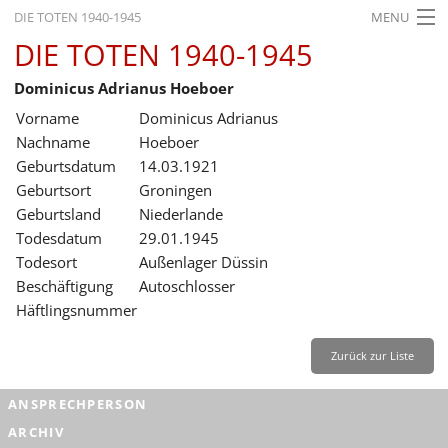
DIE TOTEN 1940-1945
MENU
DIE TOTEN 1940-1945
STARTSEITE
Dominicus Adrianus Hoeboer
AKTUELLES
Vorname
Dominicus Adrianus
AUSSTELLUNGEN
Nachname
Hoeboer
Geburtsdatum
14.03.1921
GESCHICHTE
Geburtsort
Groningen
Geburtsland
Niederlande
BILDUNG
Todesdatum
29.01.1945
FORSCHUNG
Todesort
Außenlager Düssin
Beschäftigung
Autoschlosser
SERVICE
Häftlingsnummer
Zurück
Deutsch
Gebärdensprache
Leichte Sprache
Zurück zur Liste
Deutsch
ANSPRECHPERSON
Deutsch
ARCHIV