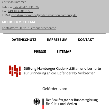
Christian Römmer
English
Telefon:
+49 40 428131526
Fax:
+49 40 428131501
Français
E-Mail:
christian.roemmer@gedenkstaetten.hamburg.de
MEHR ZUM THEMA
Dansk
Kontaktformular zur Personenrecherche
Español
DATENSCHUTZ
IMPRESSUM
KONTAKT
Italiano
PRESSE
SITEMAP
Nederlands
Polski
Português
Türkçe
Gefördert von:
Yкраїнський
Русский