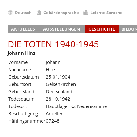
Deutsch
Gebärdensprache
Leichte Sprache
Deutsch
AKTUELLES
AUSSTELLUNGEN
GESCHICHTE
BILDU
English
Nachrichten
Hauptausstellung
Konzentrationslager
Führungen / Projek
Der An
Schüle
Français
DIE TOTEN 1940-1945
Veranstaltungskalender
Lager-SS
Wachturm
Nachkriegsnutzung
Projekttage
Berufsgruppenorie
Sterbe
Berufs
Dansk
Johann Hinz
Klinkerwerk
Gedenkstätte
Längere Projekte
Kooperationen
Führungen
Die Hä
Erwac
Español
Vorname
Johann
ehem. Walther-Werke
Zeittafel
Schulkooperatione
Studientage
Arbeit
Inklus
Italiano
Nachname
Hinz
Gefängnismauer
KZ-Außenlager
Vor- und Nachbere
Alltag
Außenl
Fortbi
Nederlands
Geburtsdatum
25.01.1904
Haus des Gedenkens
Gedenkstätten in Ham
Digitale Angebote
Lager-
Begeg
Polski
Geburtsort
Gelsenkirchen
Sonderausstellungen
Totenbuch
Das E
Die To
Português
Geburtsland
Deutschland
Wanderausstellungen
Türkçe
Todesdatum
28.10.1942
Yкраїнський
Todesort
Hauptlager KZ Neuengamme
Beschäftigung
Arbeiter
Русский
Häftlingsnummer
07248
עברית
العربية