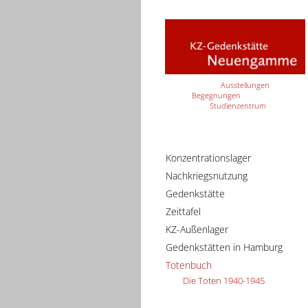
Ausstellungen
Begegnungen
Studienzentrum
Konzentrationslager
Nachkriegsnutzung
Gedenkstätte
Zeittafel
KZ-Außenlager
Gedenkstätten in Hamburg
Totenbuch
Die Toten 1940-1945