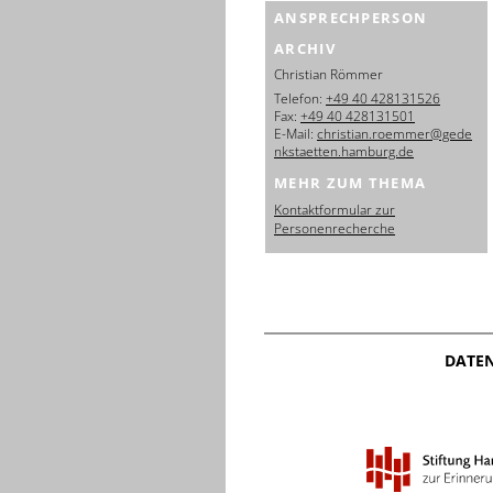
ANSPRECHPERSON
ARCHIV
Christian Römmer
Telefon:
+49 40 428131526
Fax:
+49 40 428131501
E-Mail:
christian.roemmer@gede
nkstaetten.hamburg.de
MEHR ZUM THEMA
Kontaktformular zur
Personenrecherche
DATE