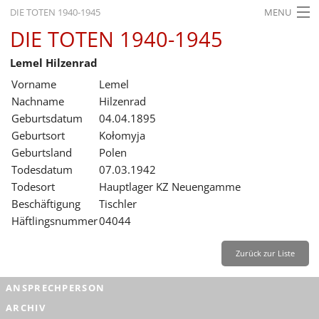
DIE TOTEN 1940-1945
MENU
DIE TOTEN 1940-1945
STARTSEITE
Lemel Hilzenrad
AKTUELLES
Vorname
Lemel
AUSSTELLUNGEN
Nachname
Hilzenrad
Geburtsdatum
04.04.1895
GESCHICHTE
Geburtsort
Kołomyja
Geburtsland
Polen
BILDUNG
Todesdatum
07.03.1942
FORSCHUNG
Todesort
Hauptlager KZ Neuengamme
Beschäftigung
Tischler
SERVICE
Häftlingsnummer
04044
Zurück
Deutsch
Gebärdensprache
Leichte Sprache
Zurück zur Liste
Deutsch
ANSPRECHPERSON
Deutsch
ARCHIV