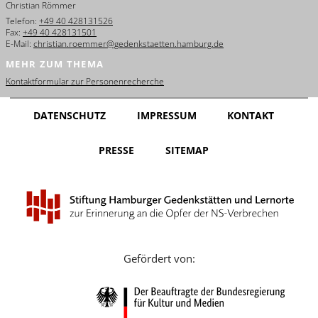
Christian Römmer
English
Telefon:
+49 40 428131526
Fax:
+49 40 428131501
Français
E-Mail:
christian.roemmer@gedenkstaetten.hamburg.de
MEHR ZUM THEMA
Dansk
Kontaktformular zur Personenrecherche
Español
DATENSCHUTZ
IMPRESSUM
KONTAKT
Italiano
PRESSE
SITEMAP
Nederlands
Polski
Português
Türkçe
Gefördert von:
Yкраїнський
Русский