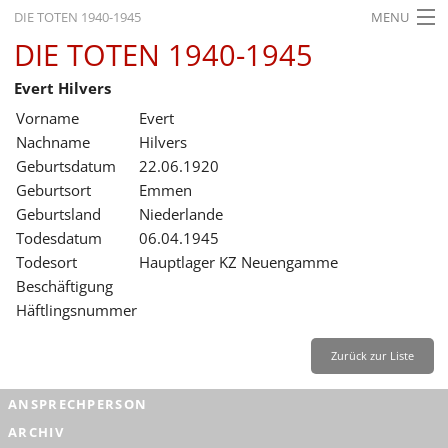
DIE TOTEN 1940-1945
MENU
DIE TOTEN 1940-1945
STARTSEITE
Evert Hilvers
AKTUELLES
Vorname
Evert
AUSSTELLUNGEN
Nachname
Hilvers
Geburtsdatum
22.06.1920
GESCHICHTE
Geburtsort
Emmen
Geburtsland
Niederlande
BILDUNG
Todesdatum
06.04.1945
FORSCHUNG
Todesort
Hauptlager KZ Neuengamme
Beschäftigung
SERVICE
Häftlingsnummer
Zurück
Deutsch
Gebärdensprache
Leichte Sprache
Zurück zur Liste
Deutsch
ANSPRECHPERSON
Deutsch
ARCHIV