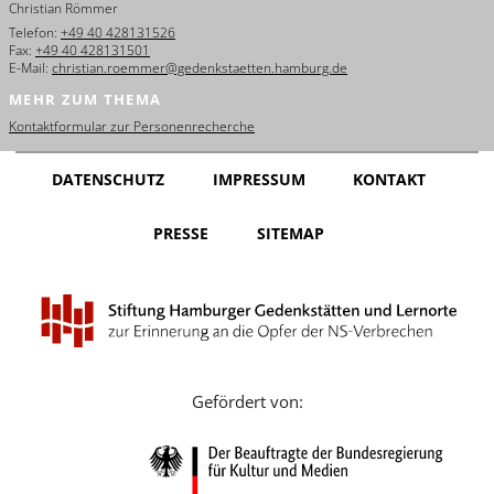
Christian Römmer
English
Telefon:
+49 40 428131526
Fax:
+49 40 428131501
Français
E-Mail:
christian.roemmer@gedenkstaetten.hamburg.de
MEHR ZUM THEMA
Dansk
Kontaktformular zur Personenrecherche
Español
DATENSCHUTZ
IMPRESSUM
KONTAKT
Italiano
PRESSE
SITEMAP
Nederlands
Polski
Português
Türkçe
Gefördert von:
Yкраїнський
Русский