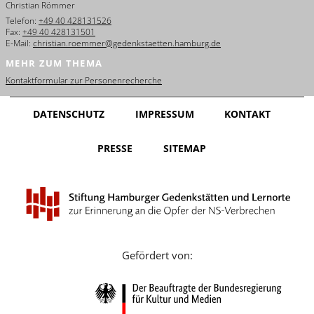
Christian Römmer
English
Telefon:
+49 40 428131526
Fax:
+49 40 428131501
Français
E-Mail:
christian.roemmer@gedenkstaetten.hamburg.de
MEHR ZUM THEMA
Dansk
Kontaktformular zur Personenrecherche
Español
DATENSCHUTZ
IMPRESSUM
KONTAKT
Italiano
PRESSE
SITEMAP
Nederlands
Polski
Português
Türkçe
Gefördert von:
Yкраїнський
Русский