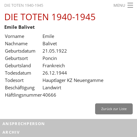
DIE TOTEN 1940-1945
MENU
DIE TOTEN 1940-1945
STARTSEITE
Emile Balivet
AKTUELLES
Vorname
Emile
AUSSTELLUNGEN
Nachname
Balivet
Geburtsdatum
21.05.1922
GESCHICHTE
Geburtsort
Poncin
Geburtsland
Frankreich
BILDUNG
Todesdatum
26.12.1944
FORSCHUNG
Todesort
Hauptlager KZ Neuengamme
Beschäftigung
Landwirt
SERVICE
Häftlingsnummer
40666
Zurück
Deutsch
Gebärdensprache
Leichte Sprache
Zurück zur Liste
Deutsch
ANSPRECHPERSON
Deutsch
ARCHIV