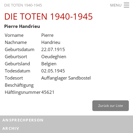
DIE TOTEN 1940-1945
MENU
DIE TOTEN 1940-1945
STARTSEITE
Pierre Handrieu
AKTUELLES
Vorname
Pierre
AUSSTELLUNGEN
Nachname
Handrieu
Geburtsdatum
22.07.1915
GESCHICHTE
Geburtsort
Oeudeghien
Geburtsland
Belgien
BILDUNG
Todesdatum
02.05.1945
FORSCHUNG
Todesort
Auffanglager Sandbostel
Beschäftigung
SERVICE
Häftlingsnummer
45621
Zurück
Deutsch
Gebärdensprache
Leichte Sprache
Zurück zur Liste
Deutsch
ANSPRECHPERSON
Deutsch
ARCHIV