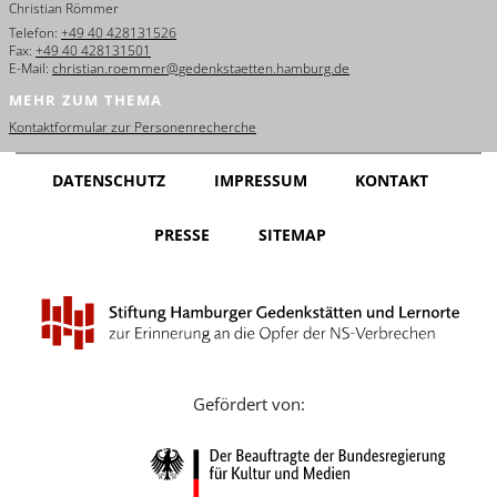
Christian Römmer
English
Telefon:
+49 40 428131526
Fax:
+49 40 428131501
Français
E-Mail:
christian.roemmer@gedenkstaetten.hamburg.de
MEHR ZUM THEMA
Dansk
Kontaktformular zur Personenrecherche
Español
DATENSCHUTZ
IMPRESSUM
KONTAKT
Italiano
PRESSE
SITEMAP
Nederlands
Polski
Português
Türkçe
Gefördert von:
Yкраїнський
Русский