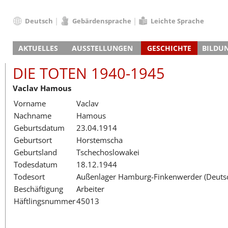
Deutsch
Gebärdensprache
Leichte Sprache
Deutsch
AKTUELLES
AUSSTELLUNGEN
GESCHICHTE
BILDU
English
Nachrichten
Hauptausstellung
Konzentrationslager
Führungen / Projek
Der An
Schüle
Français
DIE TOTEN 1940-1945
Veranstaltungskalender
Lager-SS
Wachturm
Nachkriegsnutzung
Projekttage
Berufsgruppenorie
Sterbe
Berufs
Dansk
Vaclav Hamous
Klinkerwerk
Gedenkstätte
Längere Projekte
Kooperationen
Führungen
Die Hä
Erwac
Español
Vorname
Vaclav
ehem. Walther-Werke
Zeittafel
Schulkooperatione
Studientage
Arbeit
Inklus
Italiano
Nachname
Hamous
Gefängnismauer
KZ-Außenlager
Vor- und Nachbere
Alltag
Außenl
Fortbi
Nederlands
Geburtsdatum
23.04.1914
Haus des Gedenkens
Gedenkstätten in Ham
Digitale Angebote
Lager-
Begeg
Polski
Geburtsort
Horstemscha
Sonderausstellungen
Totenbuch
Das E
Die To
Português
Geburtsland
Tschechoslowakei
Wanderausstellungen
Türkçe
Todesdatum
18.12.1944
Yкраїнський
Todesort
Außenlager Hamburg-Finkenwerder (Deutsc
Beschäftigung
Arbeiter
Русский
Häftlingsnummer
45013
עברית
العربية