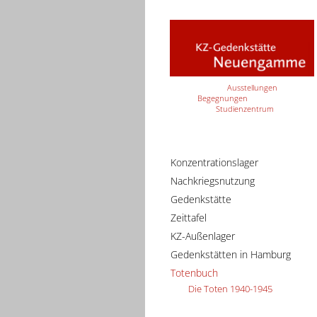
Ausstellungen
Begegnungen
Studienzentrum
Konzentrationslager
Nachkriegsnutzung
Gedenkstätte
Zeittafel
KZ-Außenlager
Gedenkstätten in Hamburg
Totenbuch
Die Toten 1940-1945