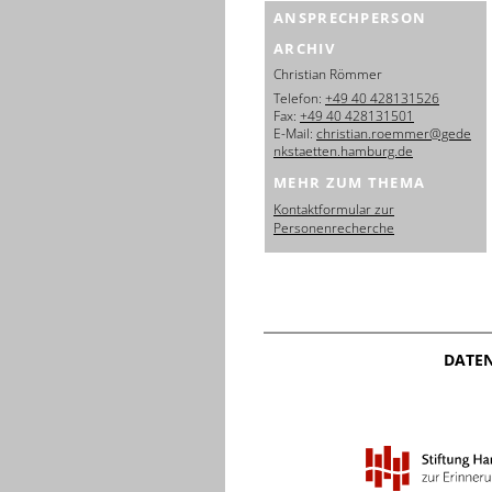
ANSPRECHPERSON
ARCHIV
Christian Römmer
Telefon:
+49 40 428131526
Fax:
+49 40 428131501
E-Mail:
christian.roemmer@gede
nkstaetten.hamburg.de
MEHR ZUM THEMA
Kontaktformular zur
Personenrecherche
DATE